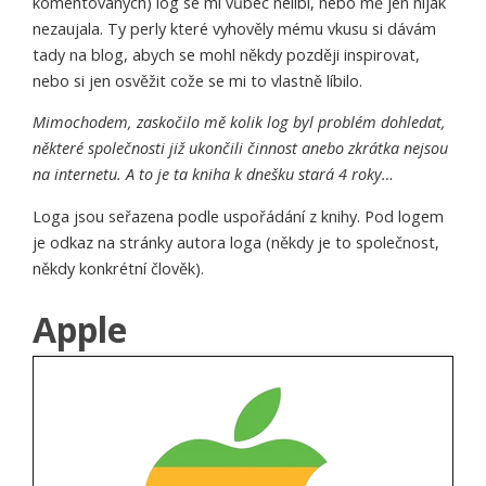
komentovaných) log se mi vůbec nelíbí, nebo mě jen nijak
nezaujala. Ty perly které vyhověly mému vkusu si dávám
tady na blog, abych se mohl někdy později inspirovat,
nebo si jen osvěžit cože se mi to vlastně líbilo.
Mimochodem, zaskočilo mě kolik log byl problém dohledat,
některé společnosti již ukončili činnost anebo zkrátka nejsou
na internetu. A to je ta kniha k dnešku stará 4 roky…
Loga jsou seřazena podle uspořádání z knihy. Pod logem
je odkaz na stránky autora loga (někdy je to společnost,
někdy konkrétní člověk).
Apple