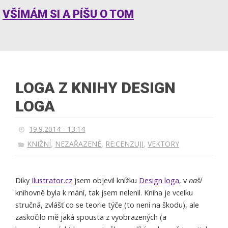
VŠÍMÁM SI A PÍŠU O TOM
LOGA Z KNIHY DESIGN
LOGA
19.9.2014 - 13:14
,
,
,
KNIŽNÍ
NEZAŘAZENÉ
RE:CENZUJI
VEKTORY
Díky
Ilustrator.cz
jsem objevil knížku
Design loga
, v
naší
knihovně byla k mání, tak jsem nelenil. Kniha je vcelku
stručná, zvlášť co se teorie týče (to není na škodu), ale
zaskočilo mě jaká spousta z vyobrazených (a