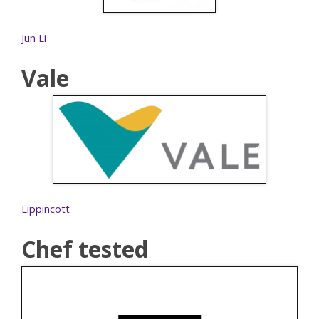
Jun Li
Vale
Lippincott
Chef tested