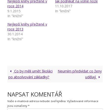
Nejlepší knihy přečtené v
Jak podnikat na volné noze
roce 2014
11.10.2017
9.1.2015
In "knižní"
In "knižní"
Nejlepší knihy přečtené v
roce 2013
30.1.2014
In "knižní"
Co by měli umět školáci
Neumím předvídat co ženy
po absolvování základky?
udělají
NAPSAT KOMENTÁŘ
Vaše e-mailová adresa nebude zveřejněna.
Vyžadované informace
jsou označeny
*