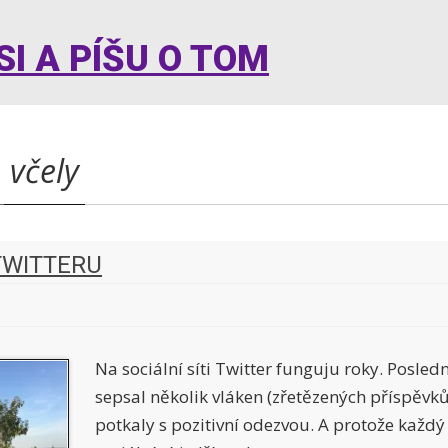
I A PÍŠU O TOM
:
včely
TWITTERU
Na sociální síti Twitter funguju roky. Posle
sepsal několik vláken (zřetězených příspěvků)
potkaly s pozitivní odezvou. A protože každý