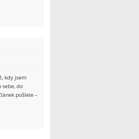
bě, kdy jsem
 sebe, do
článek pošlete –