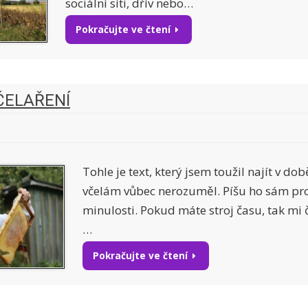
sociální síti, dřív nebo…
Pokračujte ve čtení
ČELAŘENÍ
Tohle je text, který jsem toužil najít v do
včelám vůbec nerozuměl. Píšu ho sám pro
minulosti. Pokud máte stroj času, tak mi 
…
Pokračujte ve čtení