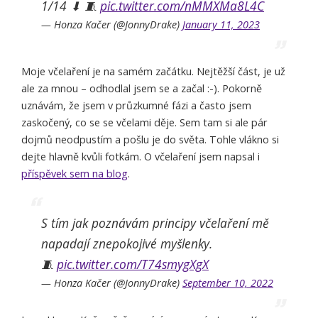
1/14 ⬇ 🧵
pic.twitter.com/nMMXMa8L4C
— Honza Kačer (@JonnyDrake)
January 11, 2023
Moje včelaření je na samém začátku. Nejtěžší část, je už
ale za mnou – odhodlal jsem se a začal :-). Pokorně
uznávám, že jsem v průzkumné fázi a často jsem
zaskočený, co se se včelami děje. Sem tam si ale pár
dojmů neodpustím a pošlu je do světa. Tohle vlákno si
dejte hlavně kvůli fotkám. O včelaření jsem napsal i
příspěvek sem na blog
.
S tím jak poznávám principy včelaření mě
napadají znepokojivé myšlenky.
🧵
pic.twitter.com/T74smygXgX
— Honza Kačer (@JonnyDrake)
September 10, 2022