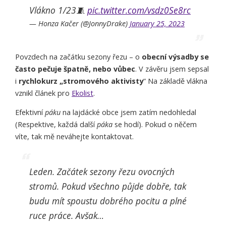
Vlákno 1/23🧵
pic.twitter.com/vsdz0Se8rc
— Honza Kačer (@JonnyDrake)
January 25, 2023
Povzdech na začátku sezony řezu – o
obecní výsadby se
často pečuje špatně, nebo vůbec
. V závěru jsem sepsal
i
rychlokurz „stromového aktivisty
“ Na základě vlákna
vznikl článek pro
Ekolist
.
Efektivní
páku
na lajdácké obce jsem zatím nedohledal
(Respektive, každá další
páka
se hodí). Pokud o něčem
víte, tak mě neváhejte kontaktovat.
Leden. Začátek sezony řezu ovocných
stromů. Pokud všechno půjde dobře, tak
budu mít spoustu dobrého pocitu a plné
ruce práce. Avšak…