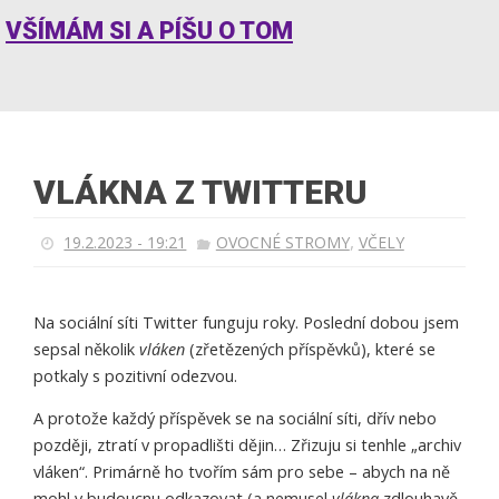
VŠÍMÁM SI A PÍŠU O TOM
VLÁKNA Z TWITTERU
,
19.2.2023 - 19:21
OVOCNÉ STROMY
VČELY
Na sociální síti Twitter funguju roky. Poslední dobou jsem
sepsal několik
vláken
(zřetězených příspěvků), které se
potkaly s pozitivní odezvou.
A protože každý příspěvek se na sociální síti, dřív nebo
později, ztratí v propadlišti dějin… Zřizuju si tenhle „archiv
vláken“. Primárně ho tvořím sám pro sebe – abych na ně
mohl v budoucnu odkazovat (a nemusel
vlákna
zdlouhavě