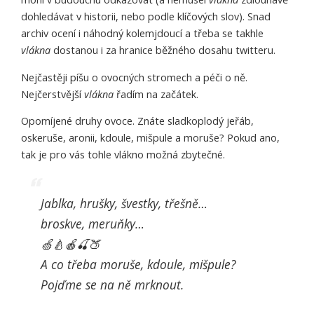
dohledávat v historii, nebo podle klíčových slov). Snad
archiv ocení i náhodný kolemjdoucí a třeba se takhle
vlákna
dostanou i za hranice běžného dosahu twitteru.
Nejčastěji píšu o ovocných stromech a péči o ně.
Nejčerstvější
vlákna
řadím na začátek.
Opomíjené druhy ovoce. Znáte sladkoplodý jeřáb,
oskeruše, aronii, kdoule, mišpule a moruše? Pokud ano,
tak je pro vás tohle vlákno možná zbytečné.
Jablka, hrušky, švestky, třešně…
broskve, meruňky…
🍏🍐🍎🍒🍑
A co třeba moruše, kdoule, mišpule?
Pojďme se na ně mrknout.