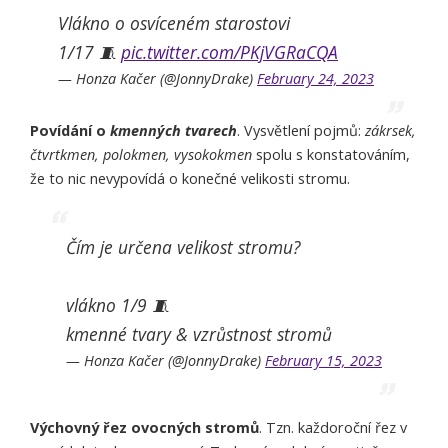
Vlákno o osvíceném starostovi
1/17 🧵
pic.twitter.com/PKjVGRaCQA
— Honza Kačer (@JonnyDrake)
February 24, 2023
Povídání o
kmenných tvarech
. Vysvětlení pojmů:
zákrsek,
čtvrtkmen, polokmen, vysokokmen
spolu s konstatováním,
že to nic nevypovídá o konečné velikosti stromu.
Čím je určena velikost stromu?
vlákno 1/9 🧵
kmenné tvary & vzrůstnost stromů
— Honza Kačer (@JonnyDrake)
February 15, 2023
Výchovný řez ovocných stromů
. Tzn. každoroční řez v