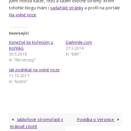
Jsem Honza Kačer, řežu a sázím ovocné stromy. Krom
tohohle blogu mám i
sadařské stránky
a profil na portále
Na volné noze
.
Související
Konečně ke kořenům u
Dailymile.com
Kořínků
27.3.2014
30.5.2018
In "běh"
In "Re:cenzuji"
Jak podnikat na volné noze
11.10.2017
In "knižní"
Jabloňové stromořadí v
Povídka o Veronice
Králově Lhotě