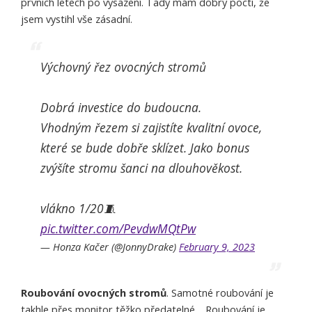
prvních letech po vysazení. Tady mám dobrý pocti, že
jsem vystihl vše zásadní.
Výchovný řez ovocných stromů
Dobrá investice do budoucna.
Vhodným řezem si zajistíte kvalitní ovoce,
které se bude dobře sklízet. Jako bonus
zvýšíte stromu šanci na dlouhověkost.
vlákno 1/20🧵
pic.twitter.com/PevdwMQtPw
— Honza Kačer (@JonnyDrake)
February 9, 2023
Roubování ovocných stromů
. Samotné roubování je
takhle přes monitor těžko předatelné… Roubování je