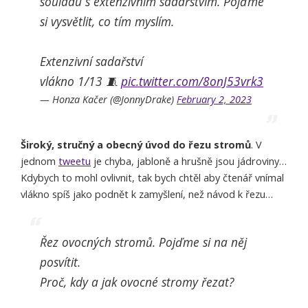
souladu s extenzivním sadařstvím. Pojďme
si vysvětlit, co tím myslím.
Extenzivní sadařství
vlákno 1/13 🧵
pic.twitter.com/8onJ53vrk3
— Honza Kačer (@JonnyDrake)
February 2, 2023
Široký, stručný a obecný úvod do řezu stromů
. V
jednom
tweetu
je chyba, jabloně a hrušně jsou jádroviny…
Kdybych to mohl ovlivnit, tak bych chtěl aby čtenář vnímal
vlákno spíš jako podnět k zamyšlení, než návod k řezu…
Řez ovocných stromů. Pojďme si na něj
posvítit.
Proč, kdy a jak ovocné stromy řezat?