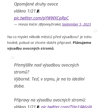
Opomíjené druhy ovoce
vlákno 1/21🧵
pic.twitter.com/pYWWXCpRpC
— Honza Kačer (@JonnyDrake)
September 5, 2023
Na co myslet několik měsíců před výsadbou? Je toho
hodně, pokud se chcete dobře připravit.
Plánujeme
výsadbu ovocných stromů
.
Přemýšlíte nad výsadbou ovocných
stromů?
Výborně. Teď, v srpnu, je na to ideální
doba.
Přípravy na výsadbu ovocných stromů:
vlákno 1/21🧵
pic.twitter.com/THp1jlA6oN