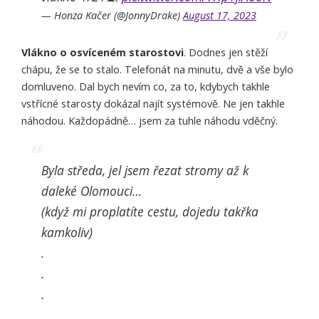
— Honza Kačer (@JonnyDrake)
August 17, 2023
Vlákno o osvíceném starostovi
. Dodnes jen stěží
chápu, že se to stalo. Telefonát na minutu, dvě a vše bylo
domluveno. Dal bych nevím co, za to, kdybych takhle
vstřícné starosty dokázal najít systémově. Ne jen takhle
náhodou. Každopádně… jsem za tuhle náhodu vděčný.
Byla středa, jel jsem řezat stromy až k
daleké Olomouci…
(když mi proplatíte cestu, dojedu takřka
kamkoliv)
.
.
.