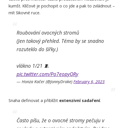
kumšt. Klíčové je pochopit o co jde a pak to zvládnout –
mít šikovné ruce.
Roubování ovocných stromů
(Jen takový přehled. Téma by se snadno
rozuteklo do šířky.)
vlákno 1/21 🧵
pic.twitter.com/Po7eopyQRy
— Honza Kačer (@JonnyDrake)
February 6, 2023
Snaha definovat a přiblížit
extenzivní sadaření
.
Často píšu, že o ovocné stromy pečuju v