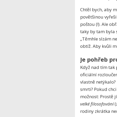
Chtěl bych, aby m
povětšinou vyřeši
poštou (!). Ale o
taky by tam byla 
„Těmhle slzám ne
obtíž. Aby kvůli 
Je pohřeb pr
Když nad tím tak
oficiální rozlouče
vlastně netýkalo?
smrti? Pokud chci
možnost: Prostě jí
velké filosofování
(
rodiny zkrátka ne