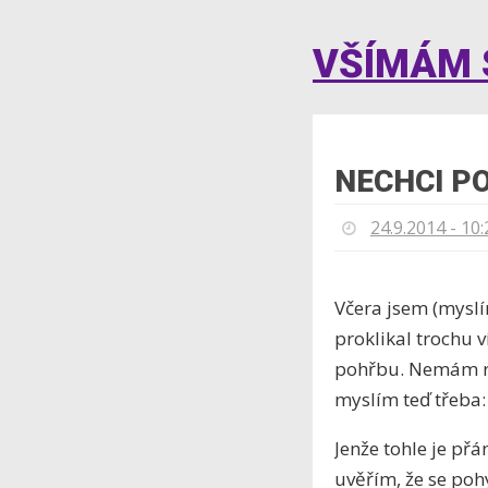
VŠÍMÁM S
NECHCI P
24.9.2014 - 10:
Včera jsem (myslí
proklikal trochu v
pohřbu. Nemám rád
myslím teď třeba:
Jenže tohle je přá
uvěřím, že se po