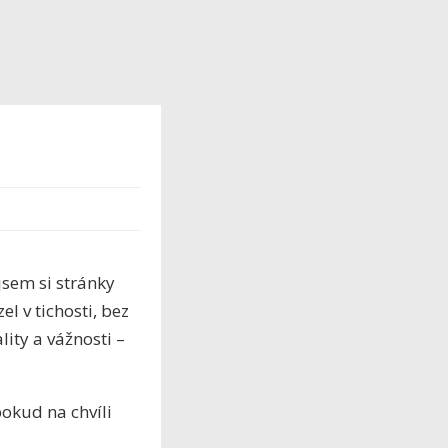
jsem si stránky
l v tichosti, bez
ity a vážnosti –
pokud na chvíli