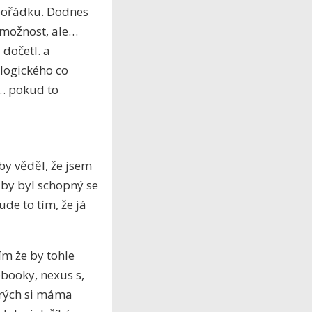
epořádku. Dodnes
 možnost, ale…
y
dočetl. a
logického co
… pokud to
by věděl, že jsem
 by byl schopný se
ude to tím, že já
m že by tohle
ebooky, nexus s,
erých si máma