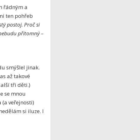
ím řádným a
mi ten pohřeb
tý postoj. Proč si
o nebudu přitomný –
 smýšlel jinak.
Zas až takové
ší tři děti.)
se se mnou
(a veřejnosti)
edělám si iluze. I