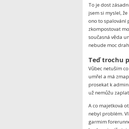
To je dost zásadn
jsem si myslel, ž
ono to spalování 
zkompostovat moje
současná věda um
nebude moc drah
Teď trochu 
Vůbec netuším co 
umřel a má zmapov
prosekat k adminis
už nemůžu zaplat
A co majetková ot
nebyl problém. Vl
garmim forerunner