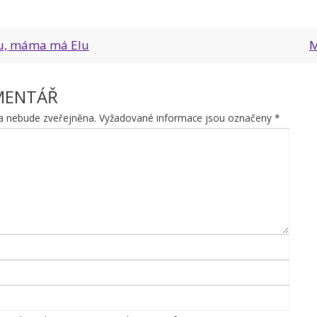
, máma má Elu
M
MENTÁŘ
a nebude zveřejněna.
Vyžadované informace jsou označeny
*