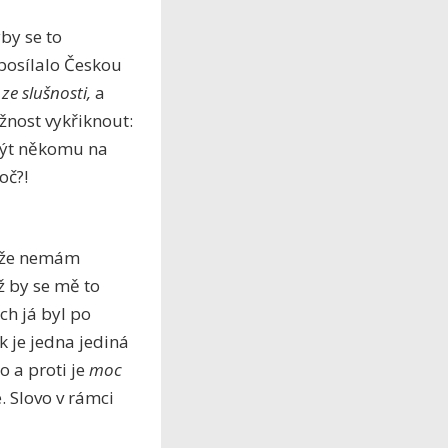
by se to
 posílalo Českou
ě
ze slušnosti,
a
žnost vykřiknout:
 být někomu na
oč?!
, že nemám
ž by se mě to
ch já byl po
 je jedna jediná
o a proti je
moc
. Slovo v rámci