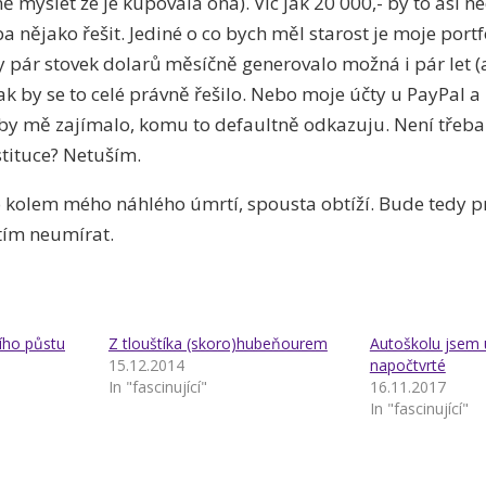
ě myslet že je kupovala ona). Víc jak 20 000,- by to asi ne
ba nějako řešit. Jediné o co bych měl starost je moje portf
by pár stovek dolarů měsíčně generovalo možná i pár let 
k by se to celé právně řešilo. Nebo moje účty u PayPal a
by mě zajímalo, komu to defaultně odkazuju. Není třeba
stituce? Netuším.
 kolem mého náhlého úmrtí, spousta obtíží. Bude tedy pr
tím neumírat.
ího půstu
Z tlouštíka (skoro)hubeňourem
Autoškolu jsem u
15.12.2014
napočtvrté
In "fascinující"
16.11.2017
In "fascinující"