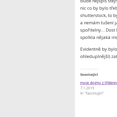
bude nejspíš stejn
nic co by bylo tře
shutterstock, to 
a nemám tušení ja
spořitelny… Dost 
spolkla nějaká in
Evidentně by bylo
ohleduplnější) za
Související
moje dojmy z třídenn
7.1.2019
In "fascinující"