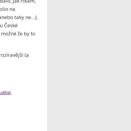
dalo, jak říkám,
olio na
(anebo taky ne…),
 u České
 možné že by to
ozíravější (a
dělal,