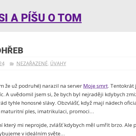
I A PÍŠU O TOM
OHŘEB
24
NEZAŘAZENÉ
,
ÚVAHY
m že už podruhé) narazil na server
Moje smrt
. Tentokrát 
íc. A uvědomil jsem si, že bych byl nejraději kdybych zmize
 tyhle honosné slávy. Obzvlášť, když mají nádech oficial
 maturitní ples, imatrikulaci, promoci…
ní který mi neprojde, zvlášť kdybych měl umřít brzo. Ale 
hybujeme v ideálním světe…