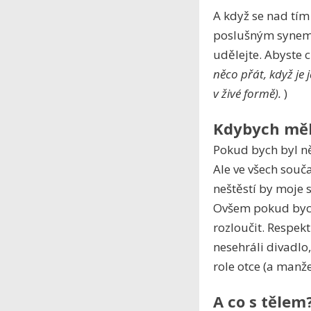
A když se nad tím
poslušným synem,
udělejte. Abyste cí
něco přát, když je
v živé formě).
)
Kdybych měl 
Pokud bych byl n
Ale ve všech souča
neštěstí by moje 
Ovšem pokud bych
rozloučit. Respek
nesehráli divadlo
role otce (a manže
A co s tělem