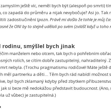
 zamyslím ještě víc, neměl bych být (alespoň po smrti) t
 co zapadá do průměru a nijak nevybočuje? Asi jo. Tak 
tili zadostiučinění (
pozn. Právě mi došlo že tohle je můj čas
 jasné že ONI by to stejně udělali po svém (zvlášť když u toh
rodinu, smýšlel bych jinak
ěčím manželem nebo otcem, tak bych o pohřebním obřadu
sných rolích, se cítím dobře zastupitelný, nahraditelný. 
smrt nebyla. (Trochu pragmatismu rodičové! Máte ještě dal
 měl partnerku a děti… Těm bych rád nabídl možnost 
tive, byl bych zklamaný kdyby před zbytkem příbuzenstva 
, jak si beze mě nedokážou představit budoucnost. (Ano, n
la už vůbec) je zastupitelná.)
?