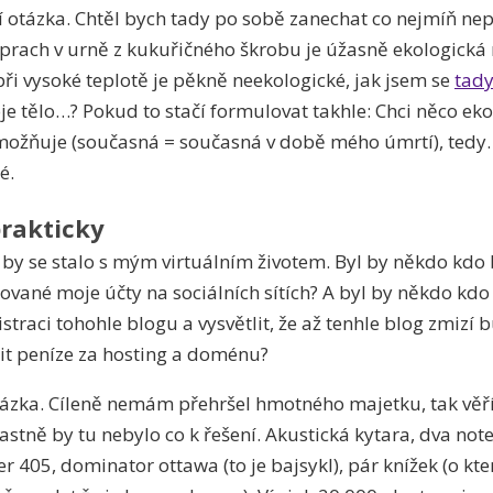
í otázka. Chtěl bych tady po sobě zanechat co nejmíň n
e prach v urně z kukuřičného škrobu je úžasně ekologická
při vysoké teplotě je pěkně neekologické, jak jsem se
tad
 tělo…? Pokud to stačí formulovat takhle: Chci něco eko
ožňuje (současná = současná v době mého úmrtí), tedy
é.
prakticky
by se stalo s mým virtuálním životem. Byl by někdo kdo 
ané moje účty na sociálních sítích? A byl by někdo kdo
traci tohohle blogu a vysvětlit, že až tenhle blog zmizí b
it peníze za hosting a doménu?
ázka. Cíleně nemám přehršel hmotného majetku, tak věří
astně by tu nebylo co k řešení. Akustická kytara, dva not
 405, dominator ottawa (to je bajsykl), pár knížek (o kt