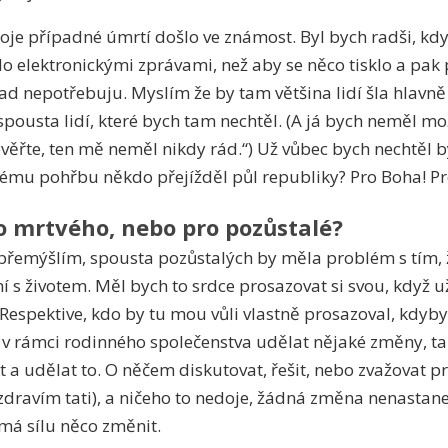
oje případné úmrtí došlo ve známost. Byl bych radši, kdy
lo elektronickými zprávami, než aby se něco tisklo a pak
břad nepotřebuju. Myslím že by tam většina lidí šla hlavn
spousta lidí, které bych tam nechtěl. (A já bych neměl mo
věřte, ten mě neměl nikdy rád.“) Už vůbec bych nechtěl
mému pohřbu někdo přejížděl půl republiky? Pro Boha! Pr
o mrtvého, nebo pro pozůstalé?
 přemýšlím, spousta pozůstalých by měla problém s tím
ní s životem. Měl bych to srdce prosazovat si svou, když u
 Respektive, kdo by tu mou vůli vlastně prosazoval, kdyby
 v rámci rodinného společenstva udělat nějaké změny, tak
t a udělat to. O něčem diskutovat, řešit, nebo zvažovat pr
zdravím tati), a ničeho to nedoje, žádná změna nenastane
má sílu něco změnit.