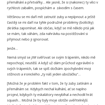
přemáhání a přetvářky… Ale jasně, že si (nakonec) ty věci v
rychlosti zabalím, pospíchám a závodím s časem.
Většinou se mi daří mít zatnuté zuby a nepípnout a ještě
častěji se mi daří na tyhle podružné problémy (bolístky)
zkrátka zapomínat. Ale občas, když se mě někdo ptá jak
se mám, tak váhám, zda nahrávku na postěžování si
přijmout nebo ji ignorovat.
Jenže…
Nemá smysl se
JIM
svěřovat se svým trápením, nikdo mě
nepochopí, neutěší. A když už dám průchod vyprávění o
svých trápeních, tak se spíš dočkám zpochybnění moji
stížnosti a ironického „ty náš jeden ubožáčku“…
[Možná že je problém fakt v tom, že ty zuby zatínám a
přemáhám se. Kdybych nechal kulhání, ať se naplno
projeví, kdybych ty eskalátory nevybíhal a nechodil hrát
squash… Možná že by byly moje obtíže uvěřitelnější.