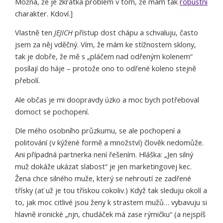
Možná, že je zkrátka problém v tom, že mám tak
robustní
charakter. Kdoví.]
Vlastně ten
JEJICH
přístup dost chápu a schvaluju, často
jsem za něj vděčný. Vím, že mám ke stížnostem sklony,
tak je dobře, že mě s „pláčem nad odřeným kolenem“
posílají do háje – protože ono to odřené koleno stejně
přebolí.
Ale občas je mi doopravdy úzko a moc bych potřeboval
domoct se pochopení.
Dle mého osobního průzkumu, se ale pochopení a
politování (v kýžené formě a množství) člověk nedomůže.
Ani případná partnerka není řešením. Hláška: „Jen silný
muž dokáže ukázat slabost“ je jen marketingovej kec.
Žena chce silného muže, který se nehroutí ze zadřené
třísky (ať už je tou třískou cokoliv.) Když tak sleduju okolí a
to, jak moc citlivé jsou ženy k strastem mužů… vybavuju si
hlavně ironické „njn, chudáček má zase rýmičku“ (a nejspíš