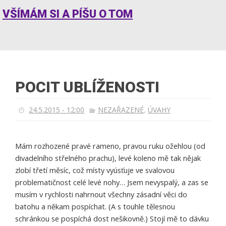
VŠÍMÁM SI A PÍŠU O TOM
POCIT UBLÍŽENOSTI
,
24.5.2015 - 12:00
NEZAŘAZENÉ
ÚVAHY
Mám rozhozené pravé rameno, pravou ruku ožehlou (od
divadelního střelného prachu), levé koleno mě tak nějak
zlobí třetí měsíc, což místy vyúsťuje ve svalovou
problematičnost celé levé nohy… Jsem nevyspalý, a zas se
musím v rychlosti nahrnout všechny zásadní věci do
batohu a někam pospíchat. (A s touhle tělesnou
schránkou se pospíchá dost nešikovně.) Stojí mě to dávku