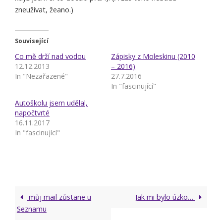
zneužívat, žeano.)
Související
Co mě drží nad vodou
Zápisky z Moleskinu (2010
12.12.2013
– 2016)
In "Nezařazené"
27.7.2016
In "fascinující"
Autoškolu jsem udělal,
napočtvrté
16.11.2017
In "fascinující"
můj mail zůstane u
Jak mi bylo úzko…
Seznamu