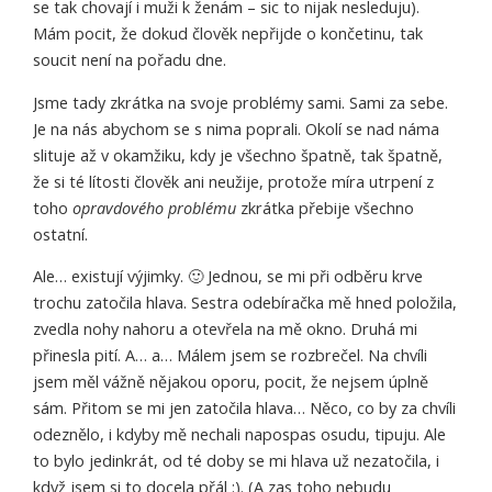
se tak chovají i muži k ženám – sic to nijak nesleduju).
Mám pocit, že dokud člověk nepřijde o končetinu, tak
soucit není na pořadu dne.
Jsme tady zkrátka na svoje problémy sami. Sami za sebe.
Je na nás abychom se s nima poprali. Okolí se nad náma
slituje až v okamžiku, kdy je všechno špatně, tak špatně,
že si té lítosti člověk ani neužije, protože míra utrpení z
toho
opravdového problému
zkrátka přebije všechno
ostatní.
Ale… existují výjimky. 🙂 Jednou, se mi při odběru krve
trochu zatočila hlava. Sestra odebíračka mě hned položila,
zvedla nohy nahoru a otevřela na mě okno. Druhá mi
přinesla pití. A… a… Málem jsem se rozbrečel. Na chvíli
jsem měl vážně nějakou oporu, pocit, že nejsem úplně
sám. Přitom se mi jen zatočila hlava… Něco, co by za chvíli
odeznělo, i kdyby mě nechali napospas osudu, tipuju. Ale
to bylo jedinkrát, od té doby se mi hlava už nezatočila, i
když jsem si to docela přál :). (A zas toho nebudu