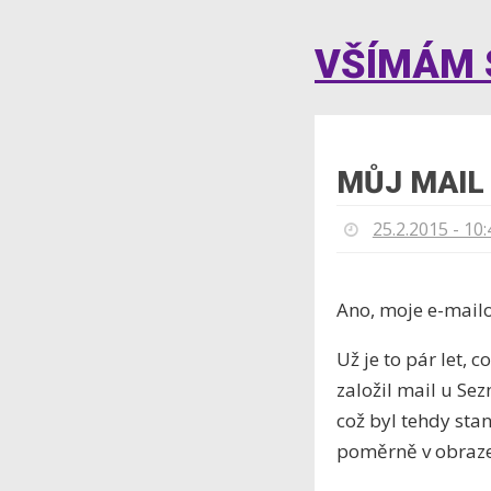
VŠÍMÁM S
MŮJ MAIL
25.2.2015 - 10:
Ano, moje e-mailo
Už je to pár let,
založil mail u Sez
což byl tehdy sta
poměrně v obraze,