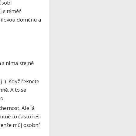
ůsobí
 je téměř
mailovou doménu a
 s nima stejně
 :). Když řeknete
né. A to se
o.
hernost. Ale já
tně to často řeší
 Jenže můj osobní