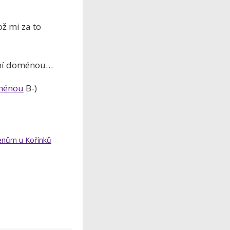
ž mi za to
stní doménou…
oménou
B-)
enům u Kořínků