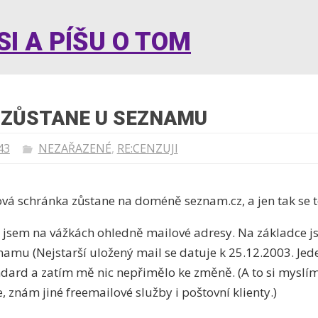
I A PÍŠU O TOM
 ZŮSTANE U SEZNAMU
43
NEZAŘAZENÉ
,
RE:CENZUJI
vá schránka zůstane na doméně seznam.cz, a jen tak se 
 co jsem na vážkách ohledně mailové adresy. Na základce j
namu (Nejstarší uložený mail se datuje k 25.12.2003. Jeden
ndard a zatím mě nic nepřimělo ke změně. (A to si myslím
 znám jiné freemailové služby i poštovní klienty.)