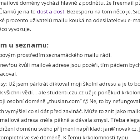
mailové domény vychází hlavně z podnětu, že freemail p
Článků je na to
dost a dost
. Bezesporu na tom něco je. Sic
aké procento uživatelů mailu kouká na odesilatelovu e-
ěco vyvozuje.
ám u seznamu:
bovým prostředím seznamáckého mailu rádi.
nevřou kvůli mailové adrese jsou pozéři, tím pádem bych
acoval.
sy: Už jsem párkrát diktoval moji školní adresu a je to boj
k všichni vědí… ale studenti.czu.cz už je poněkud krkolom
ji osobní doméně „thusian.com“ 🙂 Ne, to by nefungoval
 vymýšlel co si dát před zavináč. Může to znít jako malic
mailová adresa zněla pěkně a dávala smysl. Třeba elegan
v držení doménu svého příjmení například: jan@novak.cz.
kompletní ve své doméně. K čemu krkolomnosti typu