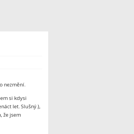
to nezmění.
sem si kdysi
áct let. Slušný.),
, že jsem