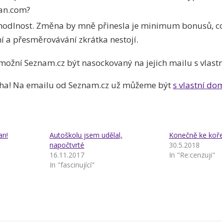
ian.com?
ohodlnost. Změna by mně přinesla je minimum bonusů, co
í a přesměrovávání zkrátka nestojí.
možní Seznam.cz být nasockovaný na jejich mailu s vla
ha! Na emailu od Seznam.cz už můžeme být
s vlastní d
an!
Autoškolu jsem udělal,
Konečně ke koř
napočtvrté
30.5.2018
16.11.2017
In "Re:cenzuji"
In "fascinující"