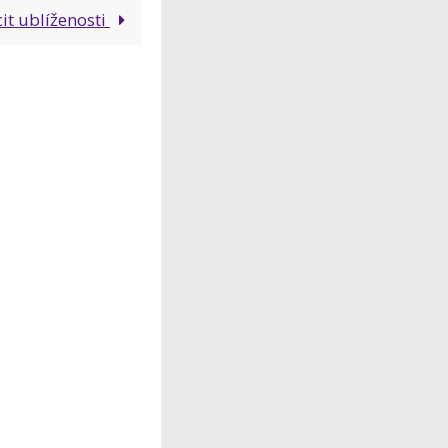
it ublíženosti