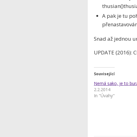
thusian()thus
A pak je tu p
přenastavován
Snad až jednou u
UPDATE (2016): C
Související
Nemá sako, je to bur
2.2.2014
In "Úvahy"