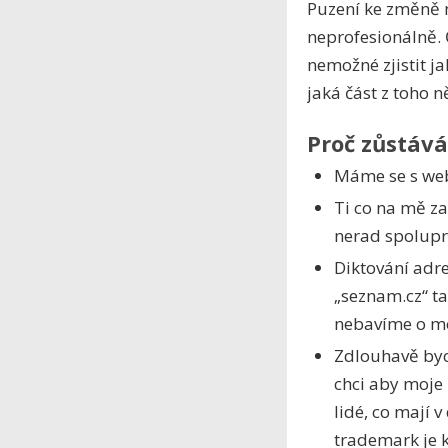
Puzení ke změně 
neprofesionálně. 
nemožné zjistit j
jaká část z toho n
Proč zůstáv
Máme se s we
Ti co na mě za
nerad spolupr
Diktování adre
„seznam.cz“ ta
nebavíme o mo
Zdlouhavě bych
chci aby moje 
lidé, co mají 
trademark je 