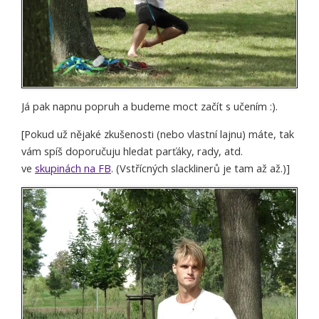
Já pak napnu popruh a budeme moct začít s učením :).
[Pokud už nějaké zkušenosti (nebo vlastní lajnu) máte, tak
vám spíš doporučuju hledat parťáky, rady, atd.
ve
skupinách na FB
. (Vstřícných slacklinerů je tam až až.)]