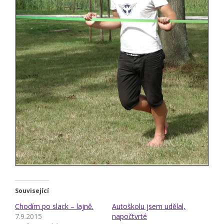
Související
Chodím po slack – lajně.
Autoškolu jsem udělal,
7.9.2015
napočtvrté