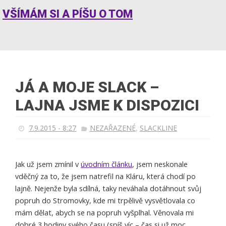
VŠÍMÁM SI A PÍŠU O TOM
JÁ A MOJE SLACK –
LAJNA JSME K DISPOZICI
,
7.9.2015 - 8:27
NEZAŘAZENÉ
SLACKLINE
Jak už jsem zmínil v
úvodním článku
, jsem neskonale
vděčný za to, že jsem natrefil na Kláru, která chodí po
lajně. Nejenže byla sdílná, taky neváhala dotáhnout svůj
popruh do Stromovky, kde mi trpělivě vysvětlovala co
mám dělat, abych se na popruh vyšplhal. Věnovala mi
dobré 3 hodiny svého času (spíš víc – čas si už moc