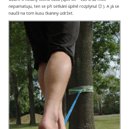
nepamatuju, ten se při setkání úplně rozplynul 🙂 ). A já se
naučil na tom kusu tkaniny udržet.