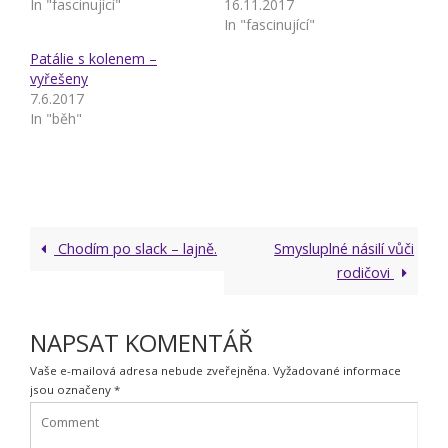
In "fascinující"
16.11.2017
In "fascinující"
Patálie s kolenem –
vyřešeny
7.6.2017
In "běh"
Chodím po slack – lajně.
Smysluplné násilí vůči
rodičovi
NAPSAT KOMENTÁŘ
Vaše e-mailová adresa nebude zveřejněna.
Vyžadované informace
jsou označeny
*