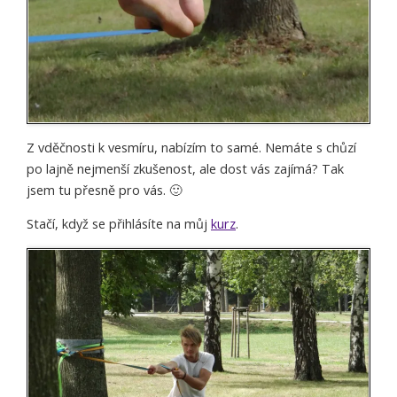
Z vděčnosti k vesmíru, nabízím to samé. Nemáte s chůzí
po lajně nejmenší zkušenost, ale dost vás zajímá? Tak
jsem tu přesně pro vás. 🙂
Stačí, když se přihlásíte na můj
kurz
.