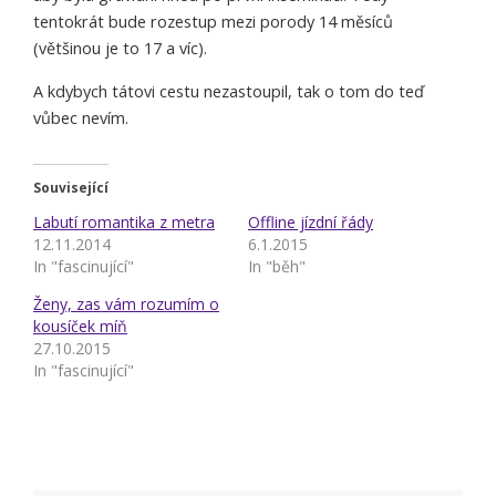
tentokrát bude rozestup mezi porody 14 měsíců
(většinou je to 17 a víc).
A kdybych tátovi cestu nezastoupil, tak o tom do teď
vůbec nevím.
Související
Labutí romantika z metra
Offline jízdní řády
12.11.2014
6.1.2015
In "fascinující"
In "běh"
Ženy, zas vám rozumím o
kousíček míň
27.10.2015
In "fascinující"