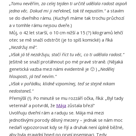
„Tomu nevěřím, za celej tejden ti určitě udělala radost aspoň
jedna věc. Dokud mi ji neřekneš, tak tě nepustím.“
a stavím
se do dveřního rámu. (Kuchyň máme tak trochu průchozí
a v tomhle rámu nejsou dveře.)
Můj, o 42 let starší, o 10 cm nižší a 15 (?) kilogramů lehčí
otec se mě snaží odstrčit (je to spíš komické) a říká
„Nezdržuj mě“
.
„Však já tě nezdržuju, stačí říct tu věc, co ti udělala radost.“
Ješitně se snaží protáhnout po mé pravé straně. (Nějaká
genetická vazba mezi námi evidentně je 🙂 )
„Nedělej
hlouposti, já teď nevím.“
„Však v pořádku, klidně vzpomínej, teď se stejně nikam
nedostaneš.“
Přemýšlí (!). Po minutě se mu rozzáří očka, říká: „Byl tady
veterinář a potvrdil, že
Mája
zůstala březí“
Uvolňuju dveřní rám a raduju se. Mája má mezi
jednotlivými porody děsný mezery – jednak se nám moc
nedaří vypozorovat kdy se říjí a druhak není úplně běžné,
aby byla gravidní hned po první inseminaci. Tedy