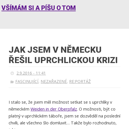
VŠÍMÁM SI A PÍŠU O TOM
JAK JSEM V NĚMECKU
ŘEŠIL UPRCHLICKOU KRIZI
2.9.2016 - 11:41
,
,
FASCINUJÍCÍ
NEZAŘAZENÉ
RE:PORTÁŽ
I stalo se, že jsem měl možnost setkat se s uprchlíky v
německém
Weiden in der Oberpfalz
. O možnosti, být co
platný v uprchlickém táboře, jsem se dozvěděl na poslední
chvíli, ale všechno šlo domluvit… Takže bylo rozhodnuto,