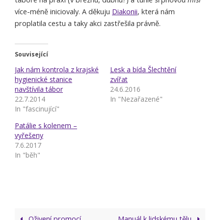
více-méně iniciovaly. A děkuju
Diakonii
, která nám
proplatila cestu a taky akci zastřešila právně.
Související
Jak nám kontrola z krajské
Lesk a bída Šlechtění
hygienické stanice
zvířat
navštívila tábor
24.6.2016
22.7.2014
In "Nezařazené"
In "fascinující"
Patálie s kolenem –
vyřešeny
7.6.2017
In "běh"
Oživení promocí
Manuál k lidskému tělu