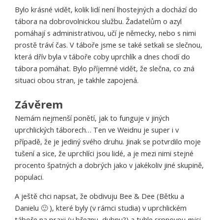
Bylo krásné vidět, kolik lidí není lhostejných a dochází do
tábora na dobrovolnickou službu. Žadatelům o azyl
pomáhají s administrativou, učí je německy, nebo s nimi
prostě tráví čas. V táboře jsme se také setkali se slečnou,
která dřív byla v táboře coby uprchlík a dnes chodí do
tábora pomáhat. Bylo příjemné vidět, že slečna, co zná
situaci obou stran, je takhle zapojená.
Závěrem
Nemám nejmenší ponětí, jak to funguje v jiných
uprchlických táborech… Ten ve Weidnu je super i v
případě, že je jediný svého druhu. Jinak se potvrdilo moje
tušení a sice, že uprchlíci jsou lidé, a je mezi nimi stejné
procento špatných a dobrých jako v jakékoliv jiné skupině,
populaci.
A ještě chci napsat, že obdivuju Bee & Dee (Bětku a
Danielu 🙂 ), které byly (v rámci studia) v uprchlickém
táboře na praxi (v březnu, dubnu?) a tuhle srpnovou
misi