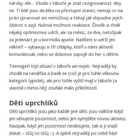
nároky. Ale… Všude v táboře je znát rezignovanost. Aby
ne. Ti lidé jsou zkrátka na přestupní stanici, nemají co na
práci (pracovat ani nemůžou) a čekají jak dopadne jejich
žádost o azyl. Nulová možnost realizace. Člověk si chvíli
nějaký optimismus udrží, ale za měsíc, za dva, natožpak
za jedenáct je u kormidla apatie. Nadšení si udrží jen
někteří – vybavuju si tři chlápky, kteří s námi aktivně
komunikovali, nebo se dokonce zapojili do her s dětmi.
Teenageři trpí situací v táboře asi nejvíc. Nejraději by
chodili na randíčka a bavili se (což je pro tuhle věkovou
kategorii typické), ale pro tohle vyžití mají v táboře (a
vlastně i mimo něj) zoufale málo příležitostí.
Děti uprchlíků
Děti uprchlíků jsou jako každé jiné děti. Jsou vděčné když
jim věnujete pozornost, nebo jim vymýšlíte novou aktivitu.
Naopak, když jim pozornost nevěnujete, tak si ji snaží
získat – stůj co stůj :-). A úplně nejraději po sobě hází