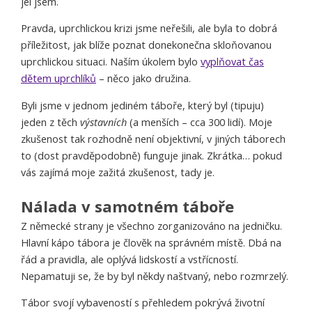
jel jsem.
Pravda, uprchlickou krizi jsme neřešili, ale byla to dobrá
příležitost, jak blíže poznat donekonečna skloňovanou
uprchlickou situaci. Naším úkolem bylo
vyplňovat čas
dětem uprchlíků
– něco jako družina.
Byli jsme v jednom jediném táboře, který byl (tipuju)
jeden z těch
výstavních
(a menších – cca 300 lidí). Moje
zkušenost tak rozhodně není objektivní, v jiných táborech
to (dost pravděpodobně) funguje jinak. Zkrátka… pokud
vás zajímá moje zažitá zkušenost, tady je.
Nálada v samotném táboře
Z německé strany je všechno zorganizováno na jedničku.
Hlavní kápo tábora je člověk na správném místě. Dbá na
řád a pravidla, ale oplývá lidskostí a vstřícností.
Nepamatuji se, že by byl někdy naštvaný, nebo rozmrzelý.
Tábor svojí vybaveností s přehledem pokrývá životní