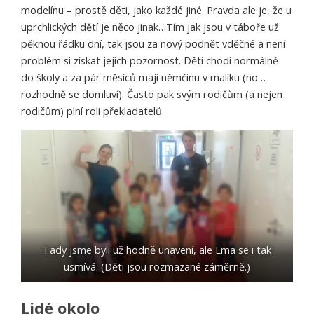
modelínu – prostě děti, jako každé jiné. Pravda ale je, že u
uprchlických dětí je něco jinak…Tím jak jsou v táboře už
pěknou řádku dní, tak jsou za nový podnět vděčné a není
problém si získat jejich pozornost. Děti chodí normálně
do školy a za pár měsíců mají němčinu v malíku (no…
rozhodně se domluví). Často pak svým rodičům (a nejen
rodičům) plní roli překladatelů.
Tady jsme byli už hodně unavení, ale Ema se i tak
usmívá. (Děti jsou rozmazané záměrně.)
Lidé okolo