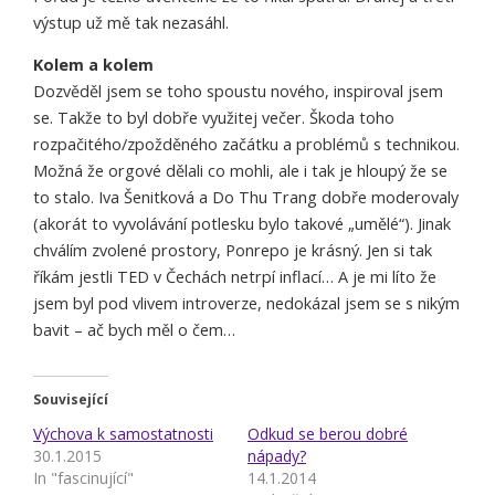
výstup už mě tak nezasáhl.
Kolem a kolem
Dozvěděl jsem se toho spoustu nového, inspiroval jsem
se. Takže to byl dobře využitej večer. Škoda toho
rozpačitého/zpožděného začátku a problémů s technikou.
Možná že orgové dělali co mohli, ale i tak je hloupý že se
to stalo. Iva Šenitková a Do Thu Trang dobře moderovaly
(akorát to vyvolávání potlesku bylo takové „umělé“). Jinak
chválím zvolené prostory, Ponrepo je krásný. Jen si tak
říkám jestli TED v Čechách netrpí inflací… A je mi líto že
jsem byl pod vlivem introverze, nedokázal jsem se s nikým
bavit – ač bych měl o čem…
Související
Výchova k samostatnosti
Odkud se berou dobré
30.1.2015
nápady?
In "fascinující"
14.1.2014