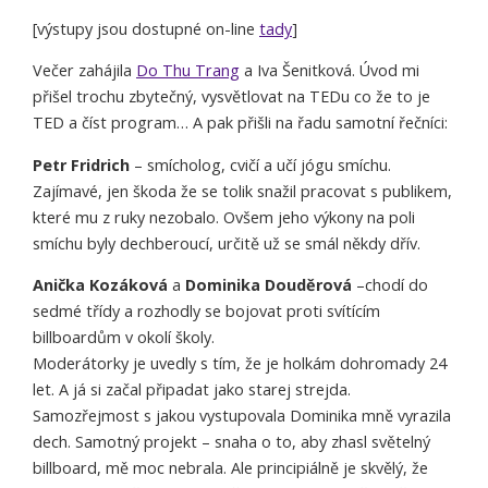
[výstupy jsou dostupné on-line
tady
]
Večer zahájila
Do Thu Trang
a Iva Šenitková. Úvod mi
přišel trochu zbytečný, vysvětlovat na TEDu co že to je
TED a číst program… A pak přišli na řadu samotní řečníci:
Petr Fridrich
– smícholog, cvičí a učí jógu smíchu.
Zajímavé, jen škoda že se tolik snažil pracovat s publikem,
které mu z ruky nezobalo. Ovšem jeho výkony na poli
smíchu byly dechberoucí, určitě už se smál někdy dřív.
Anička Kozáková
a
Dominika Douděrová
–chodí do
sedmé třídy a rozhodly se bojovat proti svítícím
billboardům v okolí školy.
Moderátorky je uvedly s tím, že je holkám dohromady 24
let. A já si začal připadat jako starej strejda.
Samozřejmost s jakou vystupovala Dominika mně vyrazila
dech. Samotný projekt – snaha o to, aby zhasl světelný
billboard, mě moc nebrala. Ale principiálně je skvělý, že