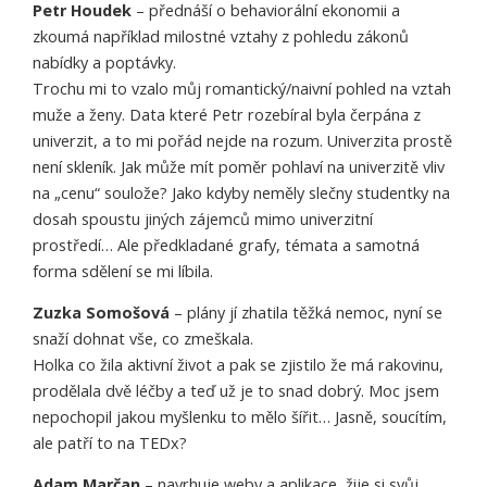
Petr Houdek
– přednáší o behaviorální ekonomii a
zkoumá například milostné vztahy z pohledu zákonů
nabídky a poptávky.
Trochu mi to vzalo můj romantický/naivní pohled na vztah
muže a ženy. Data které Petr rozebíral byla čerpána z
univerzit, a to mi pořád nejde na rozum. Univerzita prostě
není skleník. Jak může mít poměr pohlaví na univerzitě vliv
na „cenu“ soulože? Jako kdyby neměly slečny studentky na
dosah spoustu jiných zájemců mimo univerzitní
prostředí… Ale předkladané grafy, témata a samotná
forma sdělení se mi líbila.
Zuzka Somošová
– plány jí zhatila těžká nemoc, nyní se
snaží dohnat vše, co zmeškala.
Holka co žila aktivní život a pak se zjistilo že má rakovinu,
prodělala dvě léčby a teď už je to snad dobrý. Moc jsem
nepochopil jakou myšlenku to mělo šířit… Jasně, soucítím,
ale patří to na TEDx?
Adam Marčan
– navrhuje weby a aplikace, žije si svůj