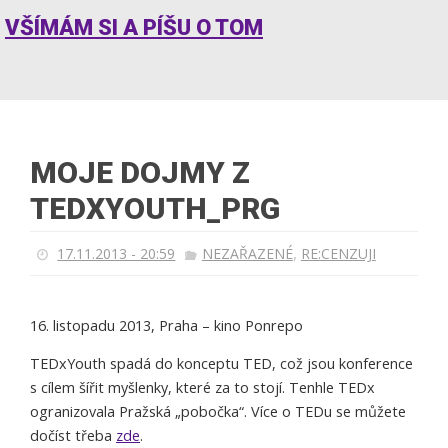
VŠÍMÁM SI A PÍŠU O TOM
MOJE DOJMY Z
TEDXYOUTH_PRG
,
17.11.2013 - 20:59
NEZAŘAZENÉ
RE:CENZUJI
16. listopadu 2013, Praha – kino Ponrepo
TEDxYouth spadá do konceptu TED, což jsou konference
s cílem šířit myšlenky, které za to stojí. Tenhle TEDx
ogranizovala Pražská „pobočka“. Více o TEDu se můžete
dočíst třeba
zde
.