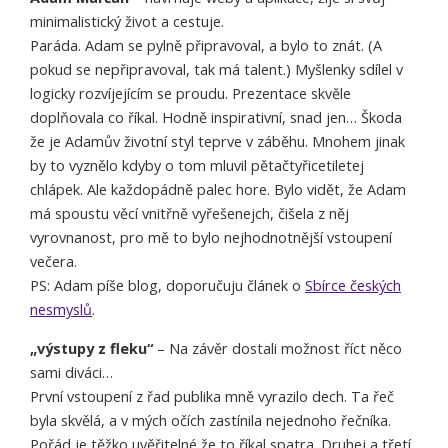
minimalistický život a cestuje.
Paráda. Adam se pylně připravoval, a bylo to znát. (A
pokud se nepřipravoval, tak má talent.) Myšlenky sdílel v
logicky rozvíjejícím se proudu. Prezentace skvěle
doplňovala co říkal. Hodně inspirativní, snad jen… Škoda
že je Adamův životní styl teprve v záběhu. Mnohem jinak
by to vyznělo kdyby o tom mluvil pětačtyřicetiletej
chlápek. Ale každopádně palec hore. Bylo vidět, že Adam
má spoustu věcí vnitřně vyřešenejch, čišela z něj
vyrovnanost, pro mě to bylo nejhodnotnější vstoupení
večera.
PS: Adam píše blog, doporučuju článek o
Sbírce českých
nesmyslů
.
„výstupy z fleku“
– Na závěr dostali možnost říct něco
sami diváci…
První vstoupení z řad publika mně vyrazilo dech. Ta řeč
byla skvělá, a v mých očích zastínila nejednoho řečníka.
Pořád je těžko uvěřitelné že to říkal spatra. Druhej a třetí