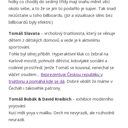
holky co choděj do sedmý třídy mají snahu měnit věci
okolo sebe, a to že se jim to podařilo je super. Tak snad
nezůstane u toho billboardu. (Jo! a vizualizace silnic bez
billboardů byly efektní.)
Tomáš Slavata
– vrcholový triatlonista, který se věnuje
dětem z dětských domovů a vede je k aktivnímu
sportování.
Tohle byl silnej příběh. Hyperaktivní kluk co žebral na
Karlově mostě, pohnuté dětství, kdovíjaké sociální a
rodinné prostředí. Jenže Tomáš se kousnul, nenechal se
vláčet osudem…
Reprezentuje Českou republiku v
triatlonu a pomáhá kde se dá
. Dobré vědět že máme v
Čecháh i takovéhle patrony.
Tomáš Bubák & David Kreibich
– exhibice moderního
yoyování.
Kucí měli yoya v malíku. Dech mi nevyrazili, ale rozhodně
neurazili.