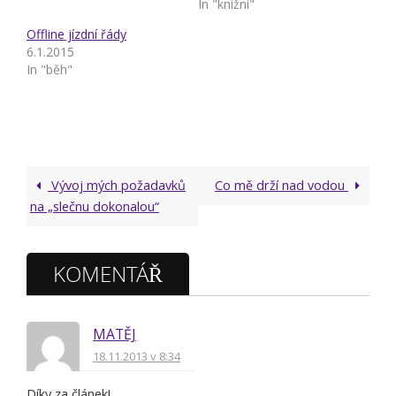
In "knižní"
Offline jízdní řády
6.1.2015
In "běh"
Vývoj mých požadavků
Co mě drží nad vodou
na „slečnu dokonalou“
KOMENTÁŘ
MATĚJ
18.11.2013 v 8:34
Díky za článek!