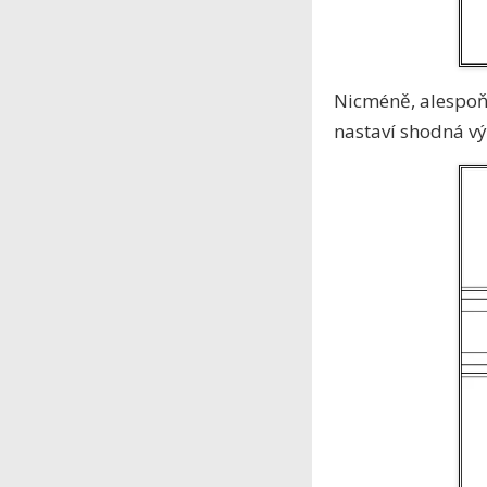
Nicméně, alespoň 
nastaví shodná vý