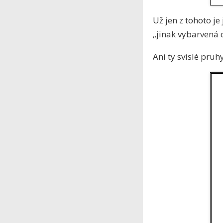
Už jen z tohoto je
„jinak vybarvená 
Ani ty svislé pruh