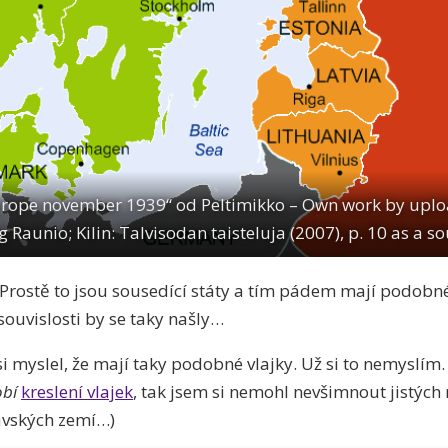
rope november 1939“ od Peltimikko – Own work by uplo
g Raunio; Kilin: Talvisodan taisteluja (2007), p. 10 as a so
. Prostě to jsou sousedící státy a tím pádem mají podobn
souvislosti by se taky našly…
 myslel, že mají taky podobné vlajky. Už si to nemyslím
bí
kreslení vlajek
, tak jsem si nemohl nevšimnout jistých
ávských zemí…)