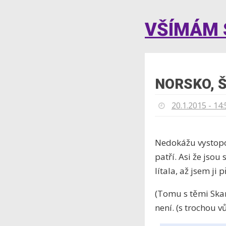
VŠÍMÁM S
NORSKO, Š
20.1.2015 - 14:
Nedokážu vystopov
patří. Asi že js
lítala, až jsem ji p
(Tomu s těmi Sk
není. (s trochou 