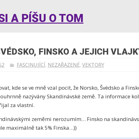
I A PÍŠU O TOM
VÉDSKO, FINSKO A JEJICH VLAJK
52
FASCINUJÍCÍ
,
NEZAŘAZENÉ
,
VEKTORY
at, kde se ve mně vzal pocit, že Norsko, Švédsko a Finsk
ou souhrnně nazývány Skandinávské země. Ta informace k
řijal za vlastní.
andinávskými zeměmi nerozumím… Finsko na skandinávs
vůle maximálně tak 5% Finska…))