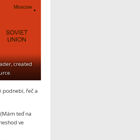
ader, created
urce.
é podnebí, řeč a
. (Mám teď na
 neshod ve