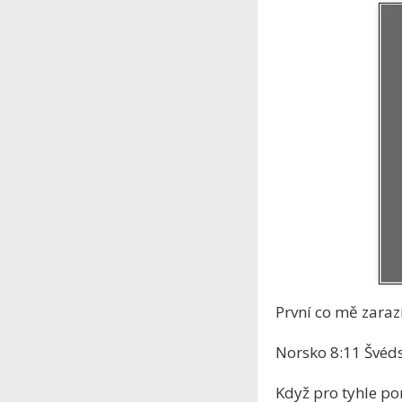
První co mě zarazi
Norsko 8:11 Švéds
Když pro tyhle p