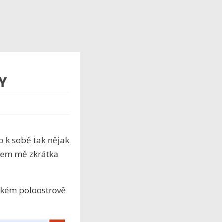
Y
o k sobě tak nějak
olem mě zkrátka
kém poloostrově