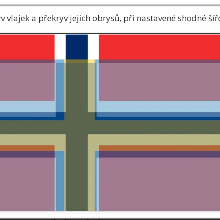
v vlajek a překryv jejich obrysů, při nastavené shodné šíř