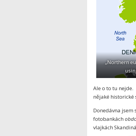
„Northern eu
usin
Ale o to tu nejde
nějaké historické 
Donedávna jsem si
fotobankách
obdo
vlajkách Skandin