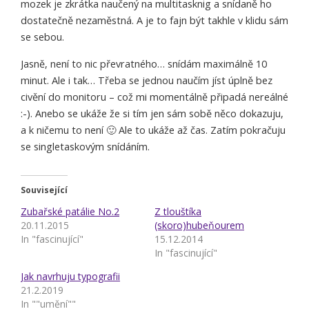
mozek je zkrátka naučený na multitasknig a snídaně ho
dostatečně nezaměstná. A je to fajn být takhle v klidu sám
se sebou.
Jasně, není to nic převratného… snídám maximálně 10
minut. Ale i tak… Třeba se jednou naučím jíst úplně bez
civění do monitoru – což mi momentálně připadá nereálné
:-). Anebo se ukáže že si tím jen sám sobě něco dokazuju,
a k ničemu to není 🙂 Ale to ukáže až čas. Zatím pokračuju
se singletaskovým snídáním.
Související
Zubařské patálie No.2
Z tlouštíka
20.11.2015
(skoro)hubeňourem
In "fascinující"
15.12.2014
In "fascinující"
Jak navrhuju typografii
21.2.2019
In ""umění""