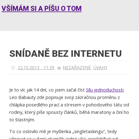
VŠÍMÁM SI A PÍŠU O TOM
SNÍDANĚ BEZ INTERNETU
,
22.10.2013 - 11:39
NEZAŘAZENÉ
ÚVAHY
Je to víc jak 14 dní, co jsem začal číst
Sílu jednoduchosti
.
Leo Babauty zde popisuje svoji zázračnou proměnu z
chlápka posedlého prací a stresem v pohodového tátu od
rodiny, který píše spousty článků, běhá maratony a činí ho
to šťastným.
To co oslovilo mě je myšlenka „singletaskingu“, tedy
věnovat se v daný okamžik jedné věci, nepřebíhat od