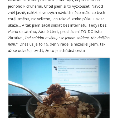
jednoho k druhému. Chtěl jsem si to vyzkoušet. Návod
zněl jasně, nalézt si ve svých návicích něco málo co bych
chtěl změnit, nic velkého, jen takové zrnko písku. Pak se
ukáže… A tak jsem začal snídat bez internetu. Tedy i bez
všeho ostatního, žádné čtení, procházení TO-DO listu…
Zkrátka:
„Teď snídám a věnuju se jenom snídani. Nic dalšího
není.“
Dnes už je to 16. den v řadě, a nezešílel jsem, tak
už se odvažuji tvrdit, že to je schůdná cesta.