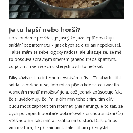
Je to lepší nebo horší?
Co si budeme povídat, je jasný že jako lepší považuju
snídání bez internetu – jinak bych se o to ani nepokoušel.
Takže mám ze sebe logicky radost, ale ukazuje se, že mě
to posouvá správným směrem (anebo třeba špatným…
co já vím.) i ve věcech u kterých bych to nečekal.
Díky závislost na internetu, vstávám dřív – To abych stihl
snídat a mrknout se, kdo mi co píše a kde se co tweetlo…
A snídám menší množství jídla, což jednak způsobuje fakt,
že si uvědomuju že jím, a čím míň toho sním, tím dřív
budu moct zapnout ten internet. (Ale nefunguje to tak, že
bych po zapnutí počítače pokračoval s druhou snídaní 🙂 )
Většinou jím fakt míň a zkrátka mi to stačí. Další přínos
vidím v tom, že při snídani takhle stíhám přemýšlet –