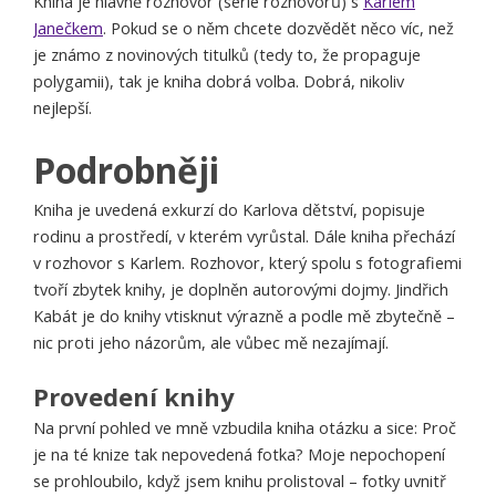
Kniha je hlavně rozhovor (série rozhovorů) s
Karlem
Janečkem
. Pokud se o něm chcete dozvědět něco víc, než
je známo z novinových titulků (tedy to, že propaguje
polygamii), tak je kniha dobrá volba. Dobrá, nikoliv
nejlepší.
Podrobněji
Kniha je uvedená exkurzí do Karlova dětství, popisuje
rodinu a prostředí, v kterém vyrůstal. Dále kniha přechází
v rozhovor s Karlem. Rozhovor, který spolu s fotografiemi
tvoří zbytek knihy, je doplněn autorovými dojmy. Jindřich
Kabát je do knihy vtisknut výrazně a podle mě zbytečně –
nic proti jeho názorům, ale vůbec mě nezajímají.
Provedení knihy
Na první pohled ve mně vzbudila kniha otázku a sice: Proč
je na té knize tak nepovedená fotka? Moje nepochopení
se prohloubilo, když jsem knihu prolistoval – fotky uvnitř