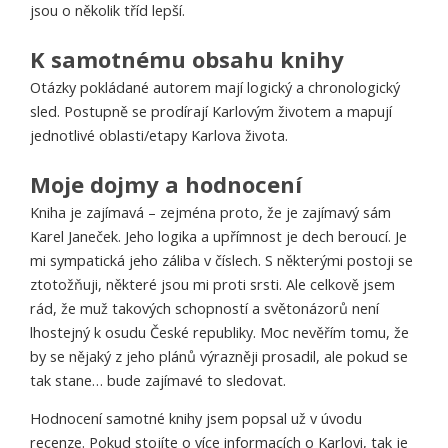
jsou o několik tříd lepší.
K samotnému obsahu knihy
Otázky pokládané autorem mají logický a chronologický
sled. Postupně se prodírají Karlovým životem a mapují
jednotlivé oblasti/etapy Karlova života.
Moje dojmy a hodnocení
Kniha je zajímavá – zejména proto, že je zajímavý sám
Karel Janeček. Jeho logika a upřímnost je dech beroucí. Je
mi sympatická jeho záliba v číslech. S některými postoji se
ztotožňuji, některé jsou mi proti srsti. Ale celkově jsem
rád, že muž takových schopností a světonázorů není
lhostejný k osudu České republiky. Moc nevěřím tomu, že
by se nějaký z jeho plánů výrazněji prosadil, ale pokud se
tak stane… bude zajímavé to sledovat.
Hodnocení samotné knihy jsem popsal už v úvodu
recenze. Pokud stojíte o více informacích o Karlovi, tak je