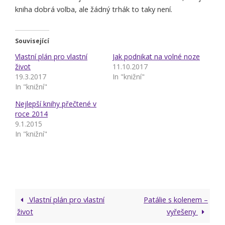
kniha dobrá volba, ale žádný trhák to taky není.
Související
Vlastní plán pro vlastní
Jak podnikat na volné noze
život
11.10.2017
19.3.2017
In "knižní"
In "knižní"
Nejlepší knihy přečtené v
roce 2014
9.1.2015
In "knižní"
Vlastní plán pro vlastní
Patálie s kolenem –
život
vyřešeny