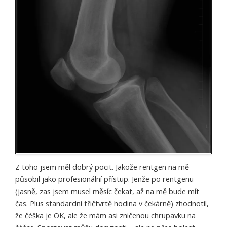
Z toho jsem měl dobrý pocit. Jakože rentgen na mě
působil jako profesionální přístup. Jenže po rentgenu
(jasně, zas jsem musel měsíc čekat, až na mě bude mít
čas. Plus standardní třičtvrtě hodina v čekárně) zhodnotil,
že čéška je OK, ale že mám asi zničenou chrupavku na