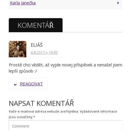
Karla Janečka
KOMENTÁŘ
ELIÁŠ
6.8.2017 v 19:05
Prostě chci vědět, až vyjde novej příspěvek a nenašel jsem
lepší způsob :/
REAGOVAT
NAPSAT KOMENTÁŘ
Vaše e-mailová adresa nebude zveřejněna.
Vyžadované informace
jsou označeny
*