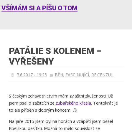
VŠÍMÁM SI A PÍŠU O TOM
PATÁLIE S KOLENEM –
VYŘEŠENY
,
,
7.6.2017 - 19:25
BĚH
FASCINUJÍCÍ
RE:CENZUJI
S českým zdravotnictvím mám zvláštní zkušenosti. Už
jsem psal o zážitcích ze
zubařského křesla
. Tentokrát je
to ale příběh s dobrým koncem. 😉
Na jaře 2015 jsem byl na horách a vzápětí jsem běžel
Kbelskou desítku. Možná to mělo souvislost se