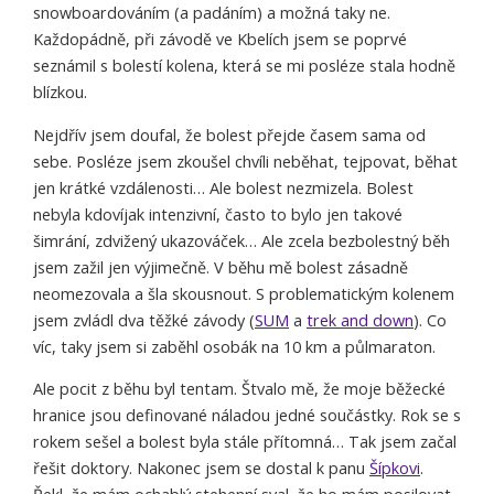
snowboardováním (a padáním) a možná taky ne.
Každopádně, při závodě ve Kbelích jsem se poprvé
seznámil s bolestí kolena, která se mi posléze stala hodně
blízkou.
Nejdřív jsem doufal, že bolest přejde časem sama od
sebe. Posléze jsem zkoušel chvíli neběhat, tejpovat, běhat
jen krátké vzdálenosti… Ale bolest nezmizela. Bolest
nebyla kdovíjak intenzivní, často to bylo jen takové
šimrání, zdvižený ukazováček… Ale zcela bezbolestný běh
jsem zažil jen výjimečně. V běhu mě bolest zásadně
neomezovala a šla skousnout. S problematickým kolenem
jsem zvládl dva těžké závody (
SUM
a
trek and down
). Co
víc, taky jsem si zaběhl osobák na 10 km a půlmaraton.
Ale pocit z běhu byl tentam. Štvalo mě, že moje běžecké
hranice jsou definované náladou jedné součástky. Rok se s
rokem sešel a bolest byla stále přítomná… Tak jsem začal
řešit doktory. Nakonec jsem se dostal k panu
Šípkovi
.