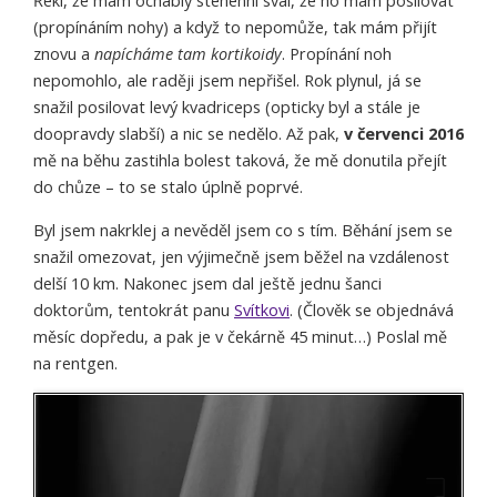
Řekl, že mám ochablý stehenní sval, že ho mám posilovat
(propínáním nohy) a když to nepomůže, tak mám přijít
znovu a
napícháme tam kortikoidy
. Propínání noh
nepomohlo, ale raději jsem nepřišel. Rok plynul, já se
snažil posilovat levý kvadriceps (opticky byl a stále je
doopravdy slabší) a nic se nedělo. Až pak,
v červenci 2016
mě na běhu zastihla bolest taková, že mě donutila přejít
do chůze – to se stalo úplně poprvé.
Byl jsem nakrklej a nevěděl jsem co s tím. Běhání jsem se
snažil omezovat, jen výjimečně jsem běžel na vzdálenost
delší 10 km. Nakonec jsem dal ještě jednu šanci
doktorům, tentokrát panu
Svítkovi
. (Člověk se objednává
měsíc dopředu, a pak je v čekárně 45 minut…) Poslal mě
na rentgen.