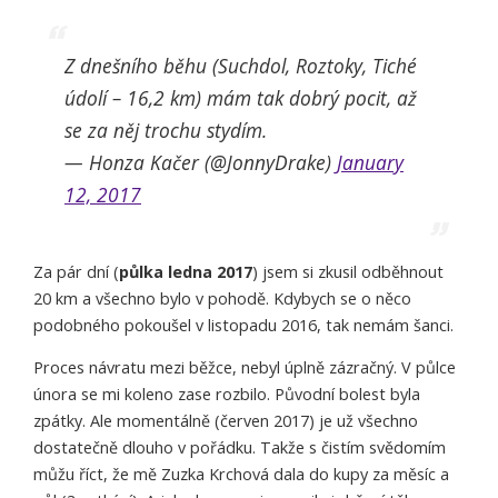
Z dnešního běhu (Suchdol, Roztoky, Tiché
údolí – 16,2 km) mám tak dobrý pocit, až
se za něj trochu stydím.
— Honza Kačer (@JonnyDrake)
January
12, 2017
Za pár dní (
půlka ledna 2017
) jsem si zkusil odběhnout
20 km a všechno bylo v pohodě. Kdybych se o něco
podobného pokoušel v listopadu 2016, tak nemám šanci.
Proces návratu mezi běžce, nebyl úplně zázračný. V půlce
února se mi koleno zase rozbilo. Původní bolest byla
zpátky. Ale momentálně (červen 2017) je už všechno
dostatečně dlouho v pořádku. Takže s čistím svědomím
můžu říct, že mě Zuzka Krchová dala do kupy za měsíc a