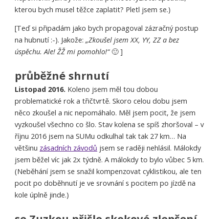
kterou bych musel těžce zaplatit? Pletl jsem se.)
[Teď si připadám jako bych propagoval zázračný postup
na hubnutí :-). Jakože:
„Zkoušel jsem XX, YY, ZZ a bez
úspěchu. Ale! ŽŽ mi pomohlo!“
🙂 ]
průběžné shrnutí
Listopad 2016.
Koleno jsem měl tou dobou
problematické rok a třičtvrtě. Skoro celou dobu jsem
něco zkoušel a nic nepomáhalo. Měl jsem pocit, že jsem
vyzkoušel všechno co šlo. Stav kolena se spíš zhoršoval – v
říjnu 2016 jsem na SUMu odkulhal tak tak 27 km… Na
většinu
zásadních závodů
jsem se raději nehlásil. Málokdy
jsem běžel víc jak 2x týdně. A málokdy to bylo vůbec 5 km.
(Neběhání jsem se snažil kompenzovat cyklistikou, ale ten
pocit po doběhnutí je ve srovnání s pocitem po jízdě na
kole úplně jinde.)
se Zuzkou přišlo skokové zlepšení