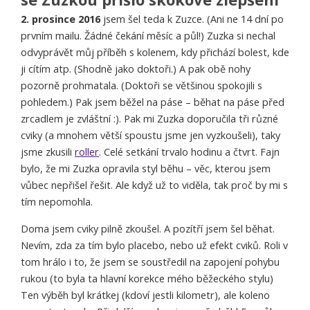
2. prosince 2016
jsem šel teda k Zuzce. (Ani ne 14 dní po
prvním mailu. Žádné čekání měsíc a půl!) Zuzka si nechal
odvyprávět můj příběh s kolenem, kdy přichází bolest, kde
ji cítím atp. (Shodně jako doktoři.) A pak obě nohy
pozorně prohmatala. (Doktoři se většinou spokojili s
pohledem.) Pak jsem běžel na páse – běhat na páse před
zrcadlem je zvláštní :). Pak mi Zuzka doporučila tři různé
cviky (a mnohem větší spoustu jsme jen vyzkoušeli), taky
jsme zkusili
roller
. Celé setkání trvalo hodinu a čtvrt. Fajn
bylo, že mi Zuzka opravila styl běhu – věc, kterou jsem
vůbec nepřišel řešit. Ale když už to viděla, tak proč by mi s
tím nepomohla.
Doma jsem cviky pilně zkoušel. A pozítří jsem šel běhat.
Nevím, zda za tím bylo placebo, nebo už efekt cviků. Roli v
tom hrálo i to, že jsem se soustředil na zapojení pohybu
rukou (to byla ta hlavní korekce mého běžeckého stylu)
Ten výběh byl krátkej (kdoví jestli kilometr), ale koleno