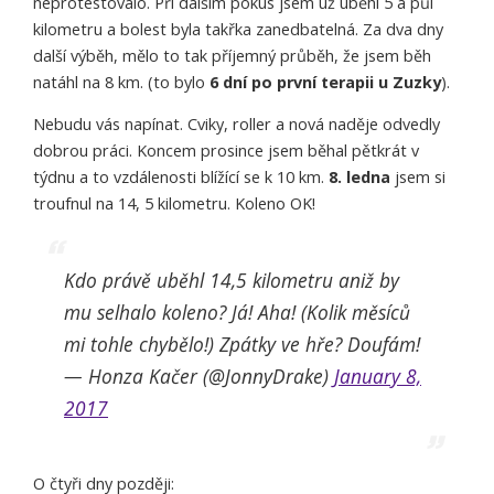
neprotestovalo. Při dalším pokus jsem už uběhl 5 a půl
kilometru a bolest byla takřka zanedbatelná. Za dva dny
další výběh, mělo to tak příjemný průběh, že jsem běh
natáhl na 8 km. (to bylo
6 dní po první terapii u Zuzky
).
Nebudu vás napínat. Cviky, roller a nová naděje odvedly
dobrou práci. Koncem prosince jsem běhal pětkrát v
týdnu a to vzdálenosti blížící se k 10 km.
8. ledna
jsem si
troufnul na 14, 5 kilometru. Koleno OK!
Kdo právě uběhl 14,5 kilometru aniž by
mu selhalo koleno? Já! Aha! (Kolik měsíců
mi tohle chybělo!) Zpátky ve hře? Doufám!
— Honza Kačer (@JonnyDrake)
January 8,
2017
O čtyři dny později: