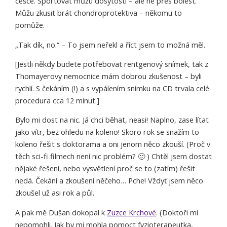
čéšce. Sportovat můžu dosytosti – ale ne přes bolest.
Můžu zkusit brát chondroprotektiva – někomu to
pomůže.
„Tak dík, no.“ – To jsem neřekl a říct jsem to možná měl.
[Jestli někdy budete potřebovat rentgenový snímek, tak z
Thomayerovy nemocnice mám dobrou zkušenost – byli
rychlí. S čekáním (!) a s vypálením snímku na CD trvala celé
procedura cca 12 minut.]
Bylo mi dost na nic. Já chci běhat, neasi! Naplno, zase lítat
jako vítr, bez ohledu na koleno! Skoro rok se snažím to
koleno řešit s doktorama a oni jenom něco zkouší. (Proč v
těch sci-fi filmech není nic problém? 🙂 ) Chtěl jsem dostat
nějaké řešení, nebo vysvětlení proč se to (zatím) řešit
nedá. Čekání a zkoušení něčeho… Pche! Vždyť jsem něco
zkoušel už asi rok a půl.
A pak mě Dušan dokopal k
Zuzce Krchové
. (Doktoři mi
nepomohli. Jak by mi mohla pomoct fyzioterapeutka,