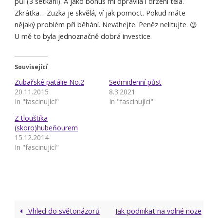
půl (3 setkání). A jako bonus mi opravila i držení těla.
Zkrátka… Zuzka je skvělá, ví jak pomoct. Pokud máte
nějaký problém při běhání. Neváhejte. Peněz nelitujte. 😉
U mě to byla jednoznačně dobrá investice.
Související
Zubařské patálie No.2
Sedmidenní půst
20.11.2015
8.3.2021
In "fascinující"
In "fascinující"
Z tlouštíka
(skoro)hubeňourem
15.12.2014
In "fascinující"
Vhled do světonázorů
Jak podnikat na volné noze