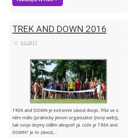
TREK AND DOWN 2016
3.3.2017
TREK and DOWN je extremní závod dvojic. Píše se o
něm málo (prakticky jenom organizátor [nový web]),
tak svoje dojmy sdílím alespoň já. cože je TREK and
DOWN? Je to závod,…