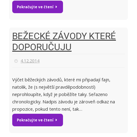
Pokračujte ve čtení
BEŽECKÉ ZÁVODY KTERÉ
DOPORUČUJU
4.12.2014
Výčet běžeckých závodů, které mi připadají fajn,
natolik, že (s největší pravděpodobností)
neprohloupíte, když je poběžíte taky. Seřazeno
chronologicky. Nadpis závodu je zároveň odkaz na
propozice, pokud tento není, tak…
Pokračujte ve čtení