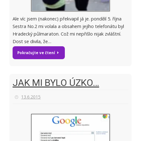
Ale víc jsem (nakonec) překvapil já je. pondělí 5. října
Sestra No.2 mi volala a obsahem jejího telefonátu byl
Hradecký půlmaraton. Což mi nepřišlo nijak zvláštní.
Dost se divila, že…
Pokračujte ve čtení
JAK MI BYLO ÚZKO…
13.6.2015