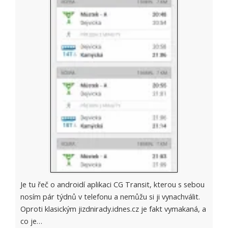
Je tu řeč o androidí aplikaci CG Transit, kterou s sebou
nosím pár týdnů v telefonu a nemůžu si ji vynachválit.
Oproti klasickým jizdnirady.idnes.cz je fakt vymakaná, a
co je…