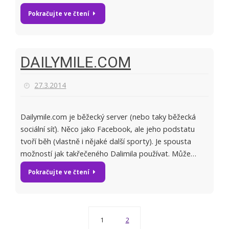
Pokračujte ve čtení
DAILYMILE.COM
27.3.2014
Dailymile.com je běžecký server (nebo taky běžecká
sociální síť). Něco jako Facebook, ale jeho podstatu
tvoří běh (vlastně i nějaké další sporty). Je spousta
možností jak takřečeného Dalimila používat. Může…
Pokračujte ve čtení
1
2