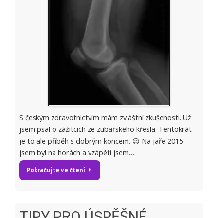
S českým zdravotnictvím mám zvláštní zkušenosti. Už
jsem psal o zážitcích ze zubařského křesla. Tentokrát
je to ale příběh s dobrým koncem. 😉 Na jaře 2015
jsem byl na horách a vzápětí jsem…
Pokračujte ve čtení
TIPY PRO ÚSPĚŠNÉ