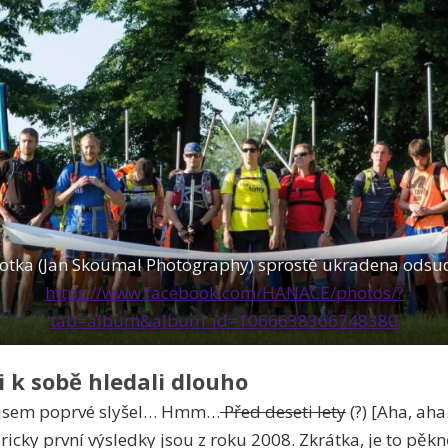
otka (Jan Skoumal Photography) sprostě ukradena odsu
https://www.facebook.com/HANACE/photos/?
tab=album&album_id=1066638366748380
i k sobě hledali dlouho
 jsem poprvé slyšel… Hmm…
Před deseti lety
(?) [Aha, aha
ricky první výsledky jsou z roku 2008. Zkrátka, je to pěk