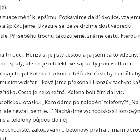
je).
situace mění k lepšímu. Potkáváme další dvojice, vzájem
a špičkujeme. Ukazuje se, že se držíme dost vepředu.
šle. Při seběhu trochu taktizujeme, známe cestu, kterou
a tmoucí. Honza si je jistý cestou a já jsem za to vděčný.
m ospalý, ale moje intelektové kapacity jsou v útlumu.
nají trápit kolena. Do konce běžecké části by to mělo bý
o musím vydržet – když jsme překonali Honzův záchvat kaš
zřídka. Cesta je nekonečná. Kolena bolí čím dál víc.
sofickou otázku: „Kam dáme po nalodění telefony?“ „Na t
m, ale nevzal jsem je…“ Nacházíme východisko s Honzov
me a telefony půjdou do něj.
é schodiště, zakopávám o betonový práh a… mám obrovs
ál.