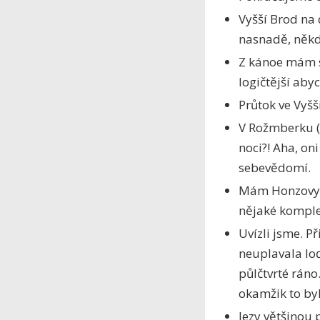
Vyšší Brod na 
nasnadě, někd
Z kánoe mám s
logičtější aby
Průtok ve Vyšš
V Rožmberku (
noci?! Aha, on
sebevědomí.
Mám Honzovy h
nějaké komple
Uvízli jsme. P
neuplavala loď
půlčtvrté ráno
okamžik to byl
Jezy většinou p