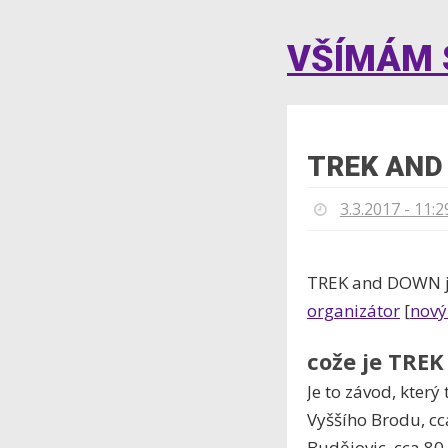
VŠÍMÁM S
TREK AND
3.3.2017 - 11:2
TREK and DOWN je
organizátor
[
nový
cože je TRE
Je to závod, který
Vyššího Brodu, cc
Budějovic, cca 80