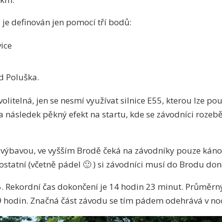
 je definován jen pomocí tří bodů:
ice
d Poluška.
olitelná, jen se nesmí využívat silnice E55, kterou lze p
za následek pěkný efekt na startu, kde se závodníci roze
 výbavou, ve vyšším Brodě čeká na závodníky pouze kánoe
ostatní (včetně pádel 🙂 ) si závodníci musí do Brodu don
05. Rekordní čas dokončení je 14 hodin 23 minut. Průměrn
19 hodin. Značná část závodu se tím pádem odehrává v noc