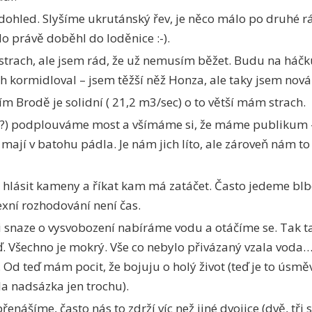
dohled. Slyšíme ukrutánský řev, je něco málo po druhé rá
o právě doběhl do loděnice :-).
trach, ale jsem rád, že už nemusím běžet. Budu na háčku
ch kormidloval – jsem těžší něž Honza, ale taky jsem nová
ím Brodě je solidní ( 21,2 m3/sec) o to větší mám strach.
?) podplouváme most a všímáme si, že máme publikum – 
i mají v batohu pádla. Je nám jich líto, ale zároveň nám t
lásit kameny a říkat kam má zatáčet. Často jedeme blbo
xní rozhodování není čas.
ři snaze o vysvobození nabíráme vodu a otáčíme se. Tak t
. Všechno je mokrý. Vše co nebylo přivázaný vzala voda…
. Od teď mám pocit, že bojuju o holý život (teď je to úsmě
a nadsázka jen trochu).
řenášíme, často nás to zdrží víc než jiné dvojice (dvě, tři 