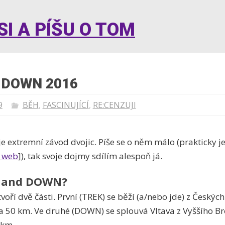
I A PÍŠU O TOM
 DOWN 2016
9
BĚH
,
FASCINUJÍCÍ
,
RE:CENZUJI
 extremní závod dvojic. Píše se o něm málo (prakticky 
 web
]), tak svoje dojmy sdílím alespoň já.
K and DOWN?
 tvoří dvě části. První (TREK) se běží (a/nebo jde) z Český
a 50 km. Ve druhé (DOWN) se splouvá Vltava z Vyššího B
 km.