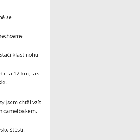
ně se
 nechceme
 Stačí klást nohu
t cca 12 km, tak
le.
y jsem chtěl vzít
ým camelbakem,
ké štěstí.