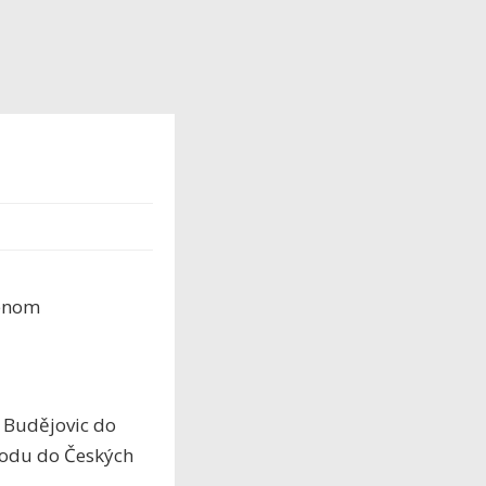
jenom
ch Budějovic do
rodu do Českých