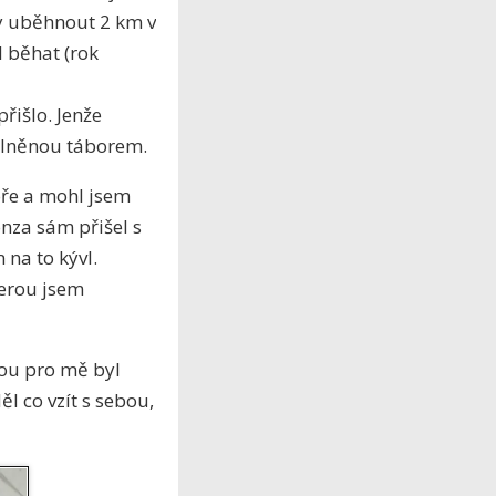
dy uběhnout 2 km v
l běhat (rok
přišlo. Jenže
plněnou táborem.
oře a mohl jsem
onza sám přišel s
 na to kývl.
terou jsem
dou pro mě byl
l co vzít s sebou,