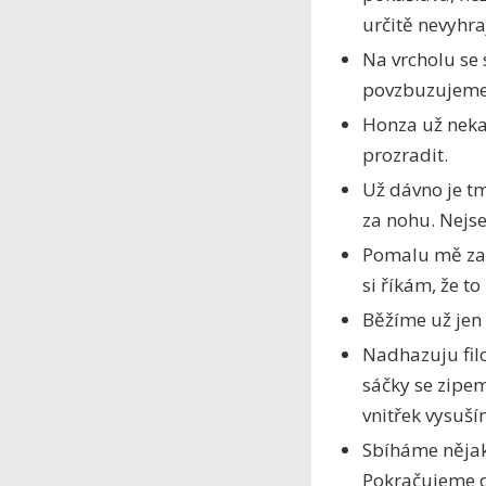
určitě nevyhra
Na vrcholu se 
povzbuzujeme 
Honza už neka
prozradit.
Už dávno je tm
za nohu. Nejse
Pomalu mě začí
si říkám, že t
Běžíme už jen 
Nadhazuju filo
sáčky se zipe
vnitřek vysuší
Sbíháme nějak
Pokračujeme d