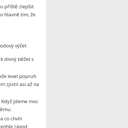
 příště zlepšit.
o hlavně tím, že
odový výčet:
k divný běžet s
řeže level popruh
 zjistil asi až na
. Když jdeme moc
 němu.
 co chvíli
tenhle závod