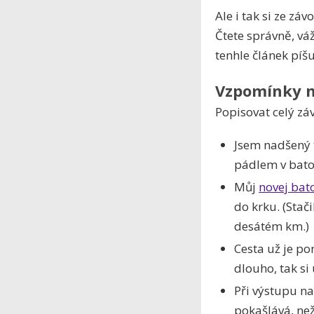
Ale i tak si ze z
Čtete správně, váž
tenhle článek píš
Vzpomínky n
Popisovat celý z
Jsem nadšený t
pádlem v bato
Můj
novej bat
do krku. (Stač
desátém km.)
Cesta už je p
dlouho, tak si
Při výstupu n
pokašlává, ne