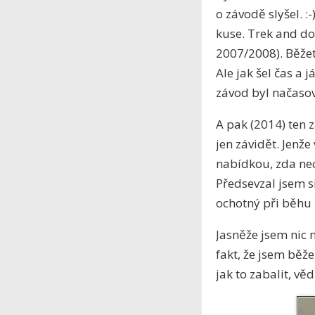
o závodě slyšel. 
kuse. Trek and do
2007/2008). Běžet
Ale jak šel čas a 
závod byl načaso
A pak (2014) ten 
jen závidět. Jenž
nabídkou, zda nech
Předsevzal jsem si
ochotný při běhu 
Jasněže jsem nic 
fakt, že jsem běže
jak to zabalit, v