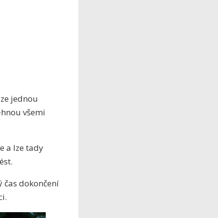
ouze jednou
běhnou všemi
 a lze tady
ést.
ý čas dokončení
i.