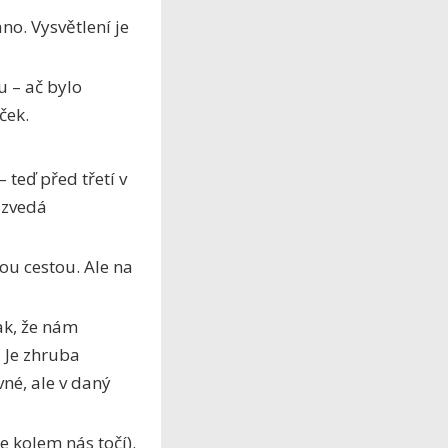
no. Vysvětlení je
 – ač bylo
ček.
teď před třetí v
o zvedá
u cestou. Ale na
ak, že nám
 Je zhruba
vné, ale v daný
se kolem nás točí).