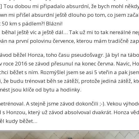
:-)] Tou dobou mi připadalo absurdní, že bych mohl něk
wn mi přišel absurdní ještě dlouho po tom, co jsem zača
 50 km s pádlem?! Blázni!
já běhal ještě víc a ještě dál… Tak už mi to tak nereálné ne
ván na první polovinu července, kterou mám tradičně za
závod běžel Honza, toho času pseudošvagr. Já byl na táb
e v roce 2016 se závod přesunul na konec června. Navíc, H
ci běžet s ním. Rozmýšlel jsem se asi 5 vteřin a pak jsem
, že budu trénovat běh se zátěží, protože jediná zátěž, k
nést jsou klíče od bytu a hodinky.
netrénoval. A stejně jsme závod dokončili ;-). Vekou výho
l s Honzou, který už závod absolvoval dvakrát. Honza vědě
ěděl kudy běžet…