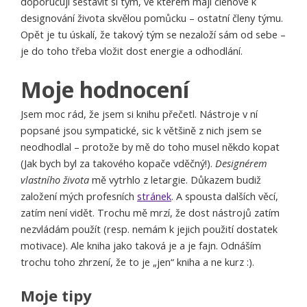
doporučují sestavit si tým, ve kterém mají členové k
designování života skvělou pomůcku – ostatní členy týmu.
Opět je tu úskalí, že takový tým se nezaloží sám od sebe –
je do toho třeba vložit dost energie a odhodlání.
Moje hodnocení
Jsem moc rád, že jsem si knihu přečetl. Nástroje v ní
popsané jsou sympatické, sic k většině z nich jsem se
neodhodlal – protože by mě do toho musel někdo kopat
(Jak bych byl za takového kopače vděčný!).
Designérem
vlastního života
mě vytrhlo z letargie. Důkazem budiž
založení mých profesních
stránek
. A spousta dalších věcí,
zatím není vidět. Trochu mě mrzí, že dost nástrojů zatím
nezvládám použít (resp. nemám k jejich použití dostatek
motivace). Ale kniha jako taková je a je fajn. Odnáším
trochu toho zhrzení, že to je „jen“ kniha a ne kurz :).
Moje tipy