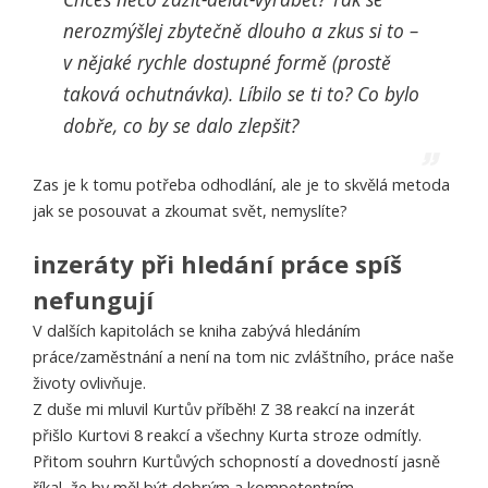
nerozmýšlej zbytečně dlouho a zkus si to –
v nějaké rychle dostupné formě (prostě
taková ochutnávka). Líbilo se ti to? Co bylo
dobře, co by se dalo zlepšit?
Zas je k tomu potřeba odhodlání, ale je to skvělá metoda
jak se posouvat a zkoumat svět, nemyslíte?
inzeráty při hledání práce spíš
nefungují
V dalších kapitolách se kniha zabývá hledáním
práce/zaměstnání a není na tom nic zvláštního, práce naše
životy ovlivňuje.
Z duše mi mluvil Kurtův příběh! Z 38 reakcí na inzerát
přišlo Kurtovi 8 reakcí a všechny Kurta stroze odmítly.
Přitom souhrn Kurtůvých schopností a dovedností jasně
říkal, že by měl být dobrým a kompetentním