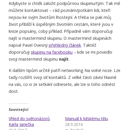
Kdybyste si chtěli založit podpůrnou skupinu/tým. Tak mě
můžete kontaktovat – rád poznám/potkám lidi, kteří
nejsou ke svým životům lhostejní. A třeba se pak můj
život přiblíží k úspěšným životním cestám, které jsou v
knize popsány, coby příklad. Případně vám doporučuji
najít si mastermind skupinu. O mastermind skupinách
napsal Pavel Ovesný
přehledný článek
. Taktéž
doporučuji
skupinu na facebooku
– kde se mi povedlo
svoji mastermind skupinu
najít
.
K dalším tipům určitě patří networking Na volné noze. Lze
tady rozšířit svoji síť kontaktů. Z velké části závisí hlavně
na vás, co si ze setkání odnesete, ale lze si toho odnést
dost.
Související
Vhled do světonázorů
Manuál k lidskému tělu
Karla Janečka
28.9.2016