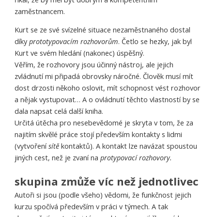
zaměstnancem.
Kurt se ze své svízelné situace nezaměstnaného dostal
díky
prototypovacím rozhovorům
. Četlo se hezky, jak byl
Kurt ve svém hledání (nakonec) úspěšný.
Věřím, že rozhovory jsou účinný nástroj, ale jejich
zvládnutí mi připadá obrovsky náročné. Člověk musí mít
dost drzosti někoho oslovit, mít schopnost vést rozhovor
a nějak vystupovat… A o ovládnutí těchto vlastností by se
dala napsat celá další kniha.
Určitá útěcha pro nesebevědomé je skryta v tom, že za
najitím skvělé práce stojí především kontakty s lidmi
(vytvoření
sítě
kontaktů). A kontakt lze navázat spoustou
jiných cest, než je zvaní na
protypovací rozhovory.
skupina zmůže víc než jednotlivec
Autoři si jsou (podle všeho) vědomi, že funkčnost jejich
kurzu spočívá především v práci v týmech. A tak