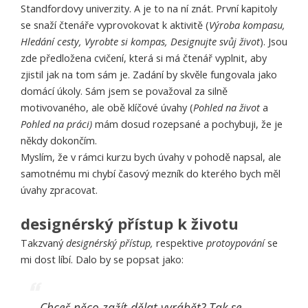
Standfordovy univerzity. A je to na ní znát. První kapitoly
se snaží čtenáře vyprovokovat k aktivitě (
Výroba kompasu,
Hledání cesty, Vyrobte si kompas, Designujte svůj život
). Jsou
zde předložena cvičení, která si má čtenář vyplnit, aby
zjistil jak na tom sám je. Zadání by skvěle fungovala jako
domácí úkoly. Sám jsem se považoval za silně
motivovaného, ale obě klíčové úvahy (
Pohled na život
a
Pohled na práci)
mám dosud rozepsané a pochybuji, že je
někdy dokončím.
Myslím, že v rámci kurzu bych úvahy v pohodě napsal, ale
samotnému mi chybí časový mezník do kterého bych měl
úvahy zpracovat.
designérský přístup k životu
Takzvaný
designérský přístup,
respektive
protoypování
se
mi dost líbí. Dalo by se popsat jako:
Chceš něco zažít-dělat-vyrábět? Tak se