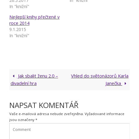
26.5.2017
In "knižní"
In "knižní"
Nejlepší knihy přečtené v
roce 2014
9.1.2015
In "knižní"
Jak sbalit ženu 2.0 –
Vhled do světonázorů Karla
divadelní hra
Janečka
NAPSAT KOMENTÁŘ
Vaše e-mailová adresa nebude zveřejněna.
Vyžadované informace
jsou označeny
*