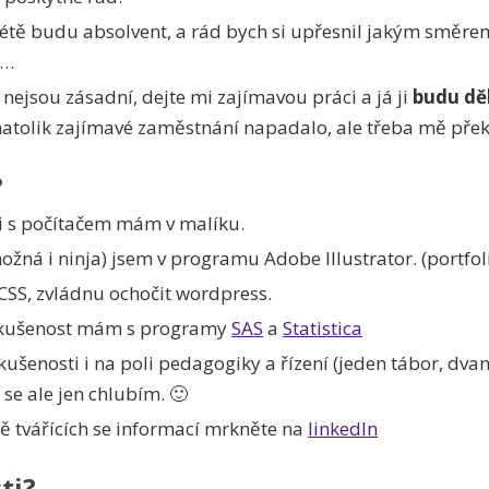
 létě budu absolvent, a rád bych si upřesnil jakým směr
t…
nejsou zásadní, dejte mi zajímavou práci a já ji
budu dě
natolik zajímavé zaměstnání napadalo, ale třeba mě pře
?
 s počítačem mám v malíku.
možná i ninja) jsem v programu Adobe Illustrator. (portfo
S, zvládnu ochočit wordpress.
zkušenost mám s programy
SAS
a
Statistica
šenosti i na poli pedagogiky a řízení (jeden tábor, dva
 se ale jen chlubím. 🙂
lně tvářících se informací mrkněte na
linkedIn
ti?