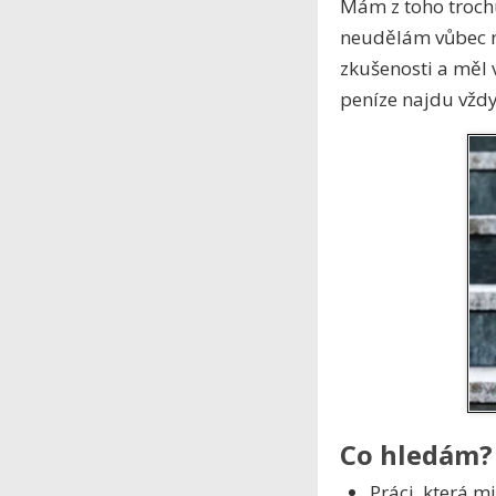
Mám z toho trochu
neudělám vůbec ni
zkušenosti a měl 
peníze najdu vždy
Co hledám?
Práci, která m