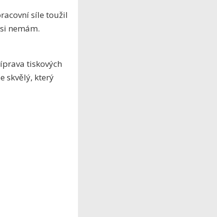
acovní síle toužil
 asi nemám.
říprava tiskových
 skvělý, který