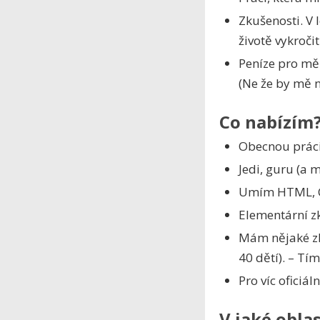
Zkušenosti. V
životě vykroči
Peníze pro mě 
(Ne že by mě 
Co nabízím
Obecnou práci
Jedi, guru (a 
Umím HTML, CS
Elementární 
Mám nějaké zku
40 dětí). – Tím
Pro víc oficiá
V jaké oblas