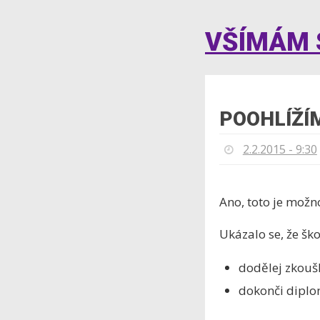
VŠÍMÁM S
POOHLÍŽÍM
2.2.2015 - 9:30
Ano, toto je mož
Ukázalo se, že šk
dodělej zkouš
dokonči dipl