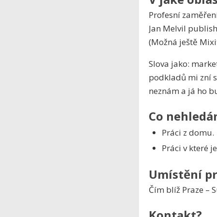
Profesní zaměření
Jan Melvil publis
(Možná ještě Mixi
Slova jako: market
podkladů mi zní s
neznám a já ho bu
Co nehled
Práci z domu.
Práci v které j
Umístění p
Čím blíž Praze – S
Kontakt?