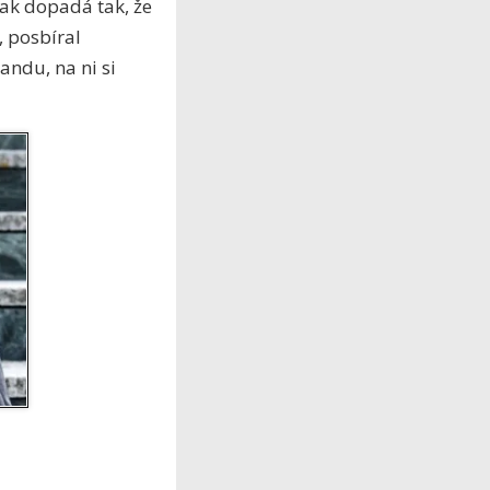
ak dopadá tak, že
, posbíral
andu, na ni si