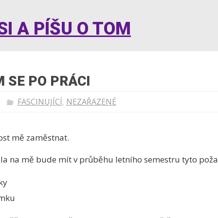
I A PÍŠU O TOM
 SE PO PRÁCI
FASCINUJÍCÍ
,
NEZAŘAZENÉ
nost mě zaměstnat.
ola na mě bude mít v průběhu letního semestru tyto pož
ky
omku