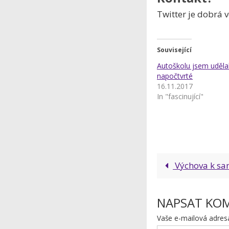
Twitter je dobrá 
Související
Autoškolu jsem udělal
napočtvrté
16.11.2017
In "fascinující"
Výchova k sa
NAPSAT KO
Vaše e-mailová adres