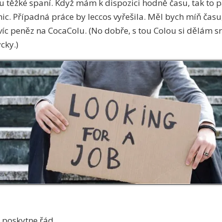
 těžké spaní. Když mám k dispozici hodně času, tak to p
c. Případná práce by leccos vyřešila. Měl bych míň času
víc peněz na CocaColu. (No dobře, s tou Colou si dělám sr
cky.)
i poskytne řád.