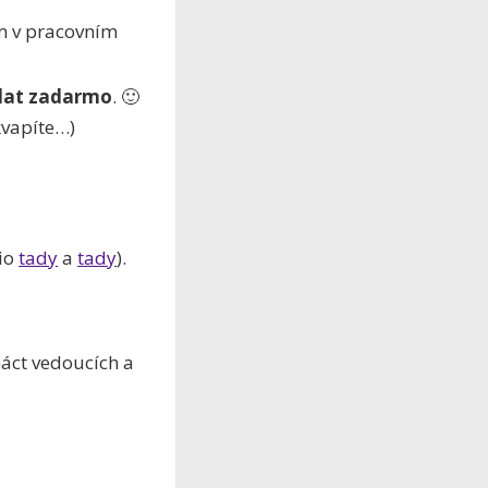
em v pracovním
lat zadarmo
. 🙂
kvapíte…)
lio
tady
a
tady
).
náct vedoucích a