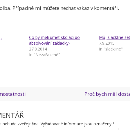
volba. Případně mi můžete nechat vzkaz v komentáři.
,
Co by měli umět školáci po
Můj slackline se
absolvování základky?
7.9.2015
27.8.2014
In "slackline"
In "Nezařazené"
mostatnosti
Proč bych měl dosta
MENTÁŘ
a nebude zveřejněna.
Vyžadované informace jsou označeny
*