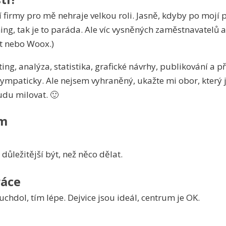
 firmy pro mě nehraje velkou roli. Jasně, kdyby po mojí pr
hing, tak je to paráda. Ale víc vysněných zaměstnavatelů
t nebo Woox.)
ing, analýza, statistika, grafické návrhy, publikování a p
ympaticky. Ale nejsem vyhraněný, ukažte mi obor, který je
du milovat. 🙂
ám
e důležitější být, než něco dělat.
ráce
uchdol, tím lépe. Dejvice jsou ideál, centrum je OK.