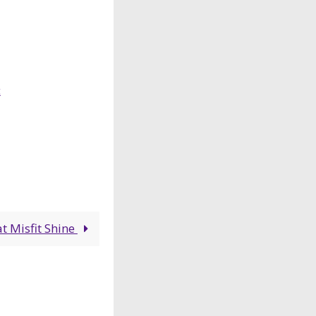
t
t Misfit Shine