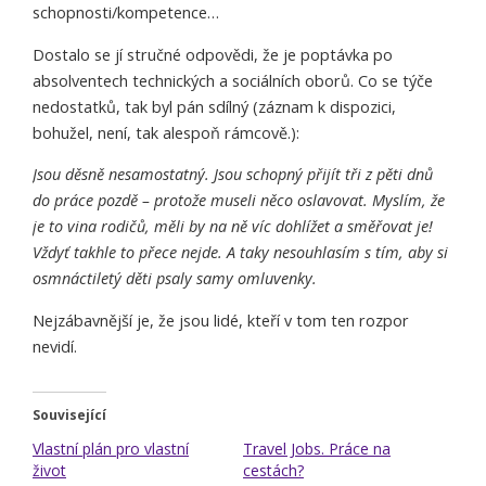
schopnosti/kompetence…
Dostalo se jí stručné odpovědi, že je poptávka po
absolventech technických a sociálních oborů. Co se týče
nedostatků, tak byl pán sdílný (záznam k dispozici,
bohužel, není, tak alespoň rámcově.):
Jsou děsně nesamostatný. Jsou schopný přijít tři z pěti dnů
do práce pozdě – protože museli něco oslavovat. Myslím, že
je to vina rodičů, měli by na ně víc dohlížet a směřovat je!
Vždyť takhle to
přece nejde. A taky nesouhlasím s tím, aby si
osmnáctiletý děti psaly samy omluvenky.
Nejzábavnější je, že jsou lidé, kteří v tom ten rozpor
nevidí.
Související
Vlastní plán pro vlastní
Travel Jobs. Práce na
život
cestách?