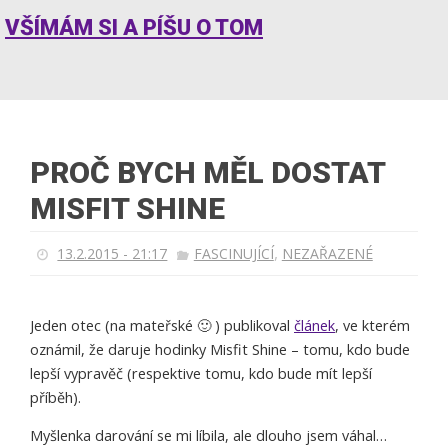
VŠÍMÁM SI A PÍŠU O TOM
PROČ BYCH MĚL DOSTAT
MISFIT SHINE
,
13.2.2015 - 21:17
FASCINUJÍCÍ
NEZAŘAZENÉ
Jeden otec (na mateřské 🙂 ) publikoval
článek
, ve kterém
oznámil, že daruje hodinky Misfit Shine – tomu, kdo bude
lepší vypravěč (respektive tomu, kdo bude mít lepší
příběh).
Myšlenka darování se mi líbila, ale dlouho jsem váhal…