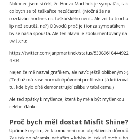
Nakonec jsem si řekl, že Honza Martínek je sympaťák, tak
co bych se té taškařice nezúčastnil. (Možná že na
rozdávání hodinek nic taškářského není… Ale zní to trochu
líp než soutěž, ne?) Důvodů proč je Honza sympaťákem
by se našla spousta. Ale ten hlavní je zdokumentovaný na
twitteru:
https://twitter.com/janpmartinek/status/53389618444922
4704
Nejen že mě nazval grafikem, ale navíc ještě oblíbeným :-).
(Teď už má zase normální/původní profilovku. Já kritizoval
tu, kde bylo dítě demonstrující zálibu v tabákismu.)
Ale teď zpátky k myšlence, která by měla být myšlenkou
celého článku:
Proč bych měl dostat Misfit Shine?
Upřímně myslím, že k tomu není moc objektivních důvodů.
Zas tak po náramku nebažím – kdyby jo, tak už bych si ho