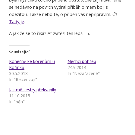
se nedávno na povrch vydral příběh o mém boji s
obezitou. Takže nebojte, o příběh vás nepřipravím. 🙂
Tady je
.
A jak že se to říká? Ať zvítězí ten lepší :-).
Související
Konečně ke kořenům u
Nechci pohřeb
Kořínků
24.9.2014
30.5.2018
In "Nezařazené"
In "Re:cenzuji"
Jak mě sestry překvapily
11.10.2015
In "běh"