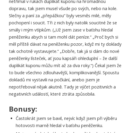
netřímal v rukách duplikát kuponu na hromadnou
dopravu, tak jsem musel všude po svých, nebo na kole.
Slečny a paní za „přepážkou“ byly vesměs milé, měly
pochopení i soucit. Tři z nich byly natolik soucitné že se
smály i mým vtípkům. („Už jsem zase v baťohu hledal
peněženku abych si tam mohl dát peníze.“ „Proč bych si
měl příště dávat na peněženku pozor, když mi ty doklady
tak ochotně vystavujete.“ „Dobře, tak já si dám do nové
peněženky lísteček, ať jsou kapsáři ohleduplní – že další
duplikát kuponu můžu mít až za dva roky.“) Čekal jsem že
to bude všechno zdlouhavější, komplikovanější. Spoustu
dokladů mi vystavili na počkání, anebo jsem je
nepotřeboval nějak akutně. Tady je výčet pozitivních a
negativních událostí, které ztráta způsobila.
Bonusy:
Častokrát jsem se bavil, nejvíc když jsem při výběru
hotovosti marně hledal v baťohu peněženku.