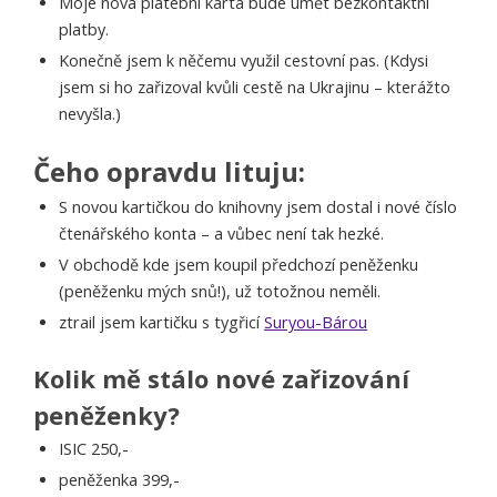
Moje nová platební karta bude umět bezkontaktní
platby.
Konečně jsem k něčemu využil cestovní pas. (Kdysi
jsem si ho zařizoval kvůli cestě na Ukrajinu – kterážto
nevyšla.)
Čeho opravdu lituju:
S novou kartičkou do knihovny jsem dostal i nové číslo
čtenářského konta – a vůbec není tak hezké.
V obchodě kde jsem koupil předchozí peněženku
(peněženku mých snů!), už totožnou neměli.
ztrail jsem kartičku s tygřicí
Suryou-Bárou
Kolik mě stálo nové zařizování
peněženky?
ISIC 250,-
peněženka 399,-