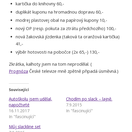
kartička do knihovny 60,-
duplikát kuponu na hromadnou dopravu 60,-
modrej plastovej obal na papírový kupony 10,-
nový OP (resp. pokuta za ztrátu předchozího) 100,-
nová žakovská jízdenka (taková ta oranžová kartička)
41,-
výběr hotovosti na pobočce (2x 65,-) 130,-
Zkrátka, kalhoty jsem na tom neprodělal. (
Prognóza
České televize mně zpětně připadá úsměvná.)
Související
Autoškolu jsem udělal,
Chodím po slack – lajně.
napočtvrté
7.9.2015
16.11.2017
In "fascinující"
In "fascinující"
Můj slackline set