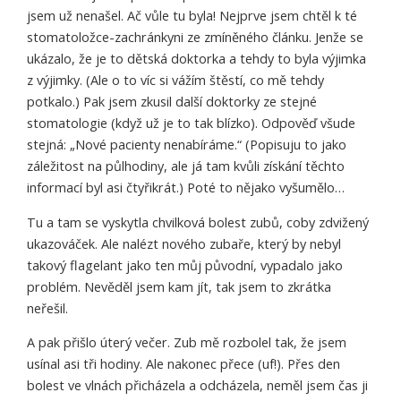
jsem už nenašel. Ač vůle tu byla! Nejprve jsem chtěl k té
stomatoložce-zachránkyni ze zmíněného článku. Jenže se
ukázalo, že je to dětská doktorka a tehdy to byla výjimka
z výjimky. (Ale o to víc si vážím štěstí, co mě tehdy
potkalo.) Pak jsem zkusil další doktorky ze stejné
stomatologie (když už je to tak blízko). Odpověď všude
stejná: „Nové pacienty nenabíráme.“ (Popisuju to jako
záležitost na půlhodiny, ale já tam kvůli získání těchto
informací byl asi čtyřikrát.) Poté to nějako vyšumělo…
Tu a tam se vyskytla chvilková bolest zubů, coby zdvižený
ukazováček. Ale nalézt nového zubaře, který by nebyl
takový flagelant jako ten můj původní, vypadalo jako
problém. Nevěděl jsem kam jít, tak jsem to zkrátka
neřešil.
A pak přišlo úterý večer. Zub mě rozbolel tak, že jsem
usínal asi tři hodiny. Ale nakonec přece (uf!). Přes den
bolest ve vlnách přicházela a odcházela, neměl jsem čas ji