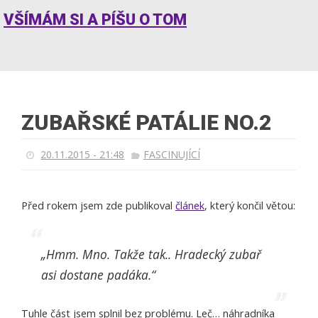
VŠÍMÁM SI A PÍŠU O TOM
ZUBAŘSKÉ PATÁLIE NO.2
20.11.2015 - 21:48
FASCINUJÍCÍ
Před rokem jsem zde publikoval
článek
, který končil větou:
„Hmm. Mno. Takže tak.. Hradecký zubař
asi dostane padáka.“
Tuhle část jsem splnil bez problému. Leč… náhradníka