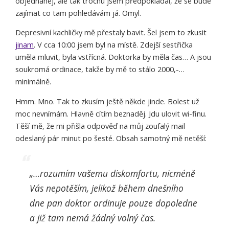
objednanej, ale tak trochu jsem předpokládal, že se bude
zajímat co tam pohledávám já. Omyl.
Depresivní kachličky mě přestaly bavit. Šel jsem to zkusit
jinam
. V cca 10:00 jsem byl na místě. Zdejší sestřička
uměla mluvit, byla vstřícná. Doktorka by měla čas… A jsou
soukromá ordinace, takže by mě to stálo 2000,-…
minimálně.
Hmm. Mno. Tak to zkusím ještě někde jinde. Bolest už
moc nevnímám. Hlavně cítím beznaděj. Jdu ulovit wi-finu.
Těší mě, že mi přišla odpověď na můj zoufalý mail
odeslaný pár minut po šesté. Obsah samotný mě netěší:
„…rozumím vašemu diskomfortu, nicméně
Vás nepotěším, jelikož během dnešního
dne pan doktor ordinuje pouze dopoledne
a již tam nemá žádný volný čas.