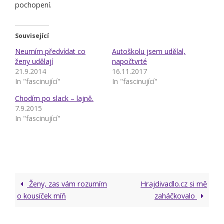
pochopení.
Související
Neumím předvídat co
Autoškolu jsem udělal,
ženy udělají
napočtvrté
21.9.2014
16.11.2017
In "fascinující"
In "fascinující"
Chodím po slack – lajně.
7.9.2015
In "fascinující"
Ženy, zas vám rozumím
Hrajdivadlo.cz si mě
o kousíček míň
zaháčkovalo