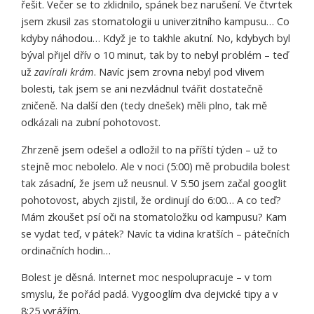
řešit. Večer se to zklidnilo, spánek bez narušení. Ve čtvrtek
jsem zkusil zas stomatologii u univerzitního kampusu… Co
kdyby náhodou… Když je to takhle akutní. No, kdybych byl
býval přijel dřív o 10 minut, tak by to nebyl problém – teď
už
zavírali krám
. Navíc jsem zrovna nebyl pod vlivem
bolesti, tak jsem se ani nezvládnul tvářit dostatečně
zničeně. Na další den (tedy dnešek) měli plno, tak mě
odkázali na zubní pohotovost.
Zhrzeně jsem odešel a odložil to na příští týden – už to
stejně moc nebolelo. Ale v noci (5:00) mě probudila bolest
tak zásadní, že jsem už neusnul. V 5:50 jsem začal googlit
pohotovost, abych zjistil, že ordinují do 6:00… A co teď?
Mám zkoušet psí oči na stomatoložku od kampusu? Kam
se vydat teď, v pátek? Navíc ta vidina kratších – pátečních
ordinačních hodin…
Bolest je děsná. Internet moc nespolupracuje – v tom
smyslu, že pořád padá. Vygooglím dva dejvické tipy a v
8:25 vyrážím.