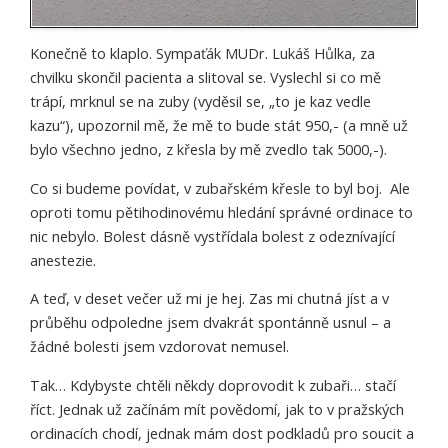
Konečně to klaplo. Sympaťák
MUDr.
Lukáš Hůlka, za
chvilku skončil pacienta a slitoval se. Vyslechl si co mě
trápí, mrknul se na zuby (vyděsil se, „to je kaz vedle
kazu“), upozornil mě, že mě to bude stát 950,- (a mně už
bylo všechno jedno, z křesla by mě zvedlo tak 5000,-).
Co si budeme povídat, v zubařském křesle to byl boj. Ale
oproti tomu pětihodinovému hledání správné ordinace to
nic nebylo. Bolest dásně vystřídala bolest z odeznívající
anestezie.
A teď, v deset večer už mi je hej. Zas mi chutná jíst a v
průběhu odpoledne jsem dvakrát spontánně usnul – a
žádné bolesti jsem vzdorovat nemusel.
Tak… Kdybyste chtěli někdy doprovodit k zubaři… stačí
říct. Jednak už začínám mít povědomí, jak to v pražských
ordinacích chodí, jednak mám dost podkladů pro soucit a