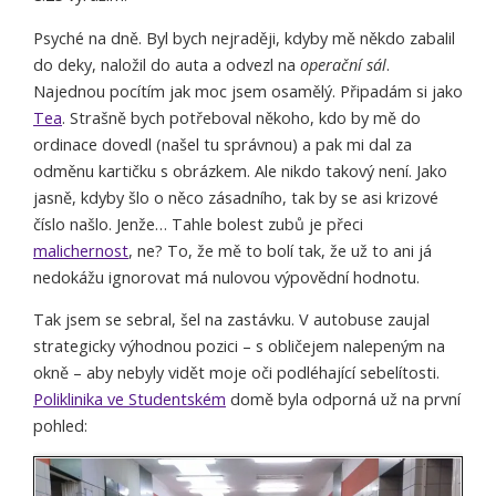
Psyché na dně. Byl bych nejraději, kdyby mě někdo zabalil
do deky, naložil do auta a odvezl na
operační sál
.
Najednou pocítím jak moc jsem osamělý. Připadám si jako
Tea
. Strašně bych potřeboval někoho, kdo by mě do
ordinace dovedl (našel tu správnou) a pak mi dal za
odměnu kartičku s obrázkem. Ale nikdo takový není. Jako
jasně, kdyby šlo o něco zásadního, tak by se asi krizové
číslo našlo. Jenže… Tahle bolest zubů je přeci
malichernost
, ne? To, že mě to bolí tak, že už to ani já
nedokážu ignorovat má nulovou výpovědní hodnotu.
Tak jsem se sebral, šel na zastávku. V autobuse zaujal
strategicky výhodnou pozici – s obličejem nalepeným na
okně – aby nebyly vidět moje oči podléhající sebelítosti.
Poliklinika ve Studentském
domě byla odporná už na první
pohled: