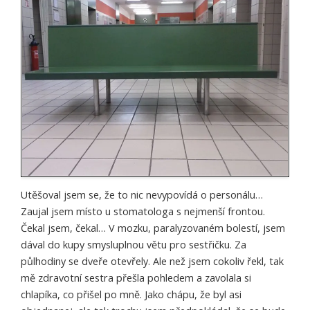
Utěšoval jsem se, že to nic nevypovídá o personálu…
Zaujal jsem místo u stomatologa s nejmenší frontou.
Čekal jsem, čekal… V mozku, paralyzovaném bolestí, jsem
dával do kupy smysluplnou větu pro sestřičku. Za
půlhodiny se dveře otevřely. Ale než jsem cokoliv řekl, tak
mě zdravotní sestra přešla pohledem a zavolala si
chlapíka, co přišel po mně. Jako chápu, že byl asi