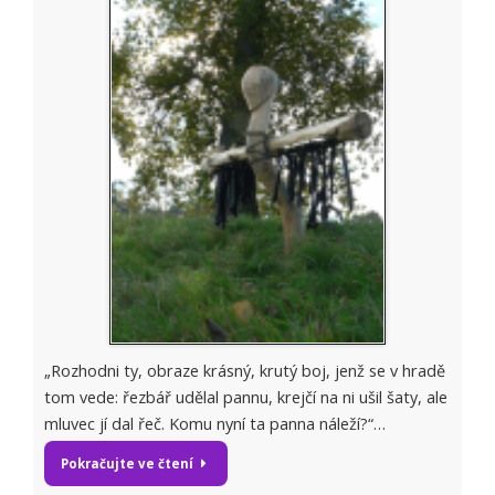
„Rozhodni ty, obraze krásný, krutý boj, jenž se v hradě
tom vede: řezbář udělal pannu, krejčí na ni ušil šaty, ale
mluvec jí dal řeč. Komu nyní ta panna náleží?“…
Pokračujte ve čtení