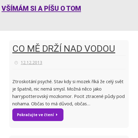
VŠÍMÁM SI A PÍŠU O TOM
CO MĚ DRŽÍ NAD VODOU
12.12.2013
Ztroskotání psyché. Stav kdy si mozek říká že celý svět
je špatně, nic nemá smysl. Možná něco jako
harrypotterovský mozkomor. Pocit ztracené půdy pod
nohama. Občas to má důvod, občas…
Pokračujte ve čtení