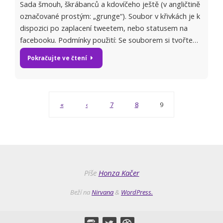
Sada šmouh, škrábanců a kdovíčeho ještě (v angličtině
označované prostým: „grunge“). Soubor v křivkách je k
dispozici po zaplacení tweetem, nebo statusem na
facebooku. Podmínky použití: Se souborem si tvořte…
Pokračujte ve čtení
«
‹
7
8
9
Píše
Honza Kačer
Beží na
Nirvana
&
WordPress.