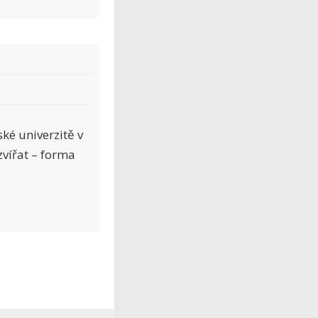
ké univerzitě v
zvířat – forma