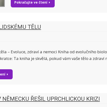
Pokračujte ve čtení
LIDSKÉMU TĚLU
těla – Evoluce, zdraví a nemoci Kniha od evolučního biolo
ratce: Ta kniha je skvělá, pokud vám vaše tělo a zdraví n
tení
 NĚMECKU ŘEŠIL UPRCHLICKOU KRIZI