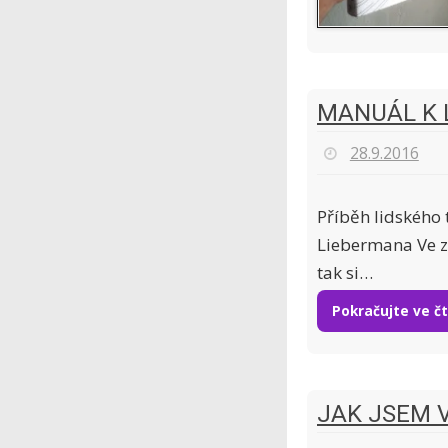
MANUÁL K 
28.9.2016
Příběh lidského 
Liebermana Ve zk
tak si…
Pokračujte ve č
JAK JSEM V