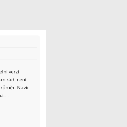
lní verzí
ám rád, není
průměr. Navíc
ná.…