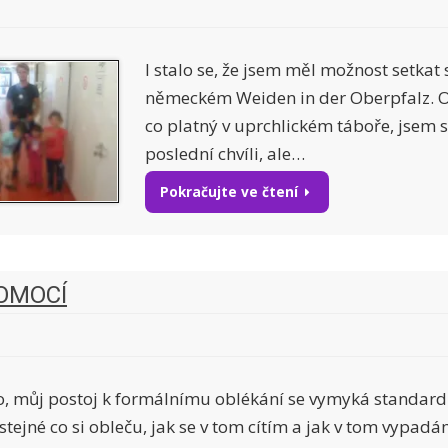
I stalo se, že jsem měl možnost setkat 
německém Weiden in der Oberpfalz. O
co platný v uprchlickém táboře, jsem 
poslední chvíli, ale…
Pokračujte ve čtení
ROMOCÍ
, můj postoj k formálnímu oblékání se vymyká standardu
stejné co si obleču, jak se v tom cítím a jak v tom vypadá