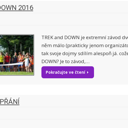
DOWN 2016
TREK and DOWN je extremní závod dvoj
něm málo (prakticky jenom organizáto
tak svoje dojmy sdílím alespoň já. což
DOWN? Je to závod,…
Pokračujte ve čtení
PŘÁNÍ