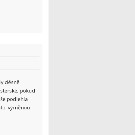
ly děsně
ipsterské, pokud
uše podlehla
alo, výměnou