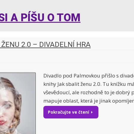
I A PÍŠU O TOM
 ŽENU 2.0 – DIVADELNÍ HRA
Divadlo pod Palmovkou přišlo s divade
knihy Jak sbalit ženu 2.0. Tu knížku m
vševědoucí, ale rozhodně to je dobrý 
mapuje oblast, která je jinak opomíje
Pokračujte ve čtení