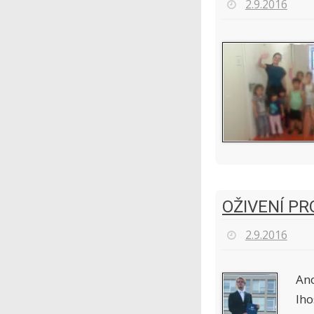
2.9.2016
OŽIVENÍ P
2.9.2016
Ano
lho