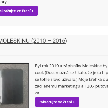
zory…
okračujte ve čtení
MOLESKINU (2010 – 2016)
Byl rok 2010 a zápisníky Moleskine by
cool. (Dost možná se říkalo, že je to h
se tohle slovo užívalo.) Moje křehká d
zacílenému marketingu a 120,- putov
za…
Pokračujte ve čtení