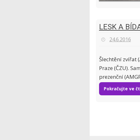
LESK A BÍD
24.6.2016
Šlechtění zvířat
Praze (ČZU). Sam
prezenční (AMGP
Pokračujte ve č