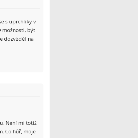
se s uprchlíky v
 možnosti, být
se dozvěděl na
. Není mi totiž
m. Co hůř, moje