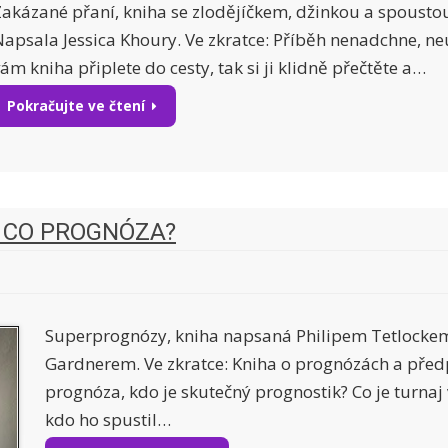
Zakázané přaní, kniha se zlodějíčkem, džinkou a spoustou
Napsala Jessica Khoury. Ve zkratce: Příběh nenadchne, ne
ám kniha připlete do cesty, tak si ji klidně přečtěte a…
Pokračujte ve čtení
A CO PROGNÓZA?
Superprognózy, kniha napsaná Philipem Tetlock
Gardnerem. Ve zkratce: Kniha o prognózách a předp
prognóza, kdo je skutečný prognostik? Co je turnaj
kdo ho spustil…