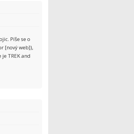
ic. Píše se o
r [nový web]),
e je TREK and