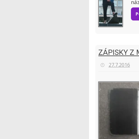
ná
P
ZÁPISKY Z 
27.7.2016