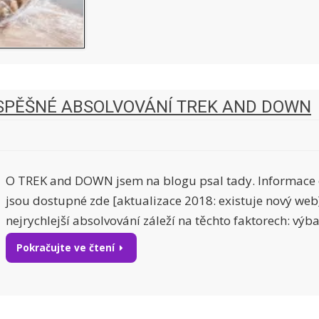
ÚSPĚŠNÉ ABSOLVOVÁNÍ TREK AND DOWN
O TREK and DOWN jsem na blogu psal tady. Informace 
jsou dostupné zde [aktualizace 2018: existuje nový web
nejrychlejší absolvování záleží na těchto faktorech: výb
Pokračujte ve čtení