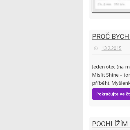
PROČ BYCH 
13.2.2015
Jeden otec (na m
Misfit Shine – t
příběh). Myšlen
Pokračujte ve č
POOHLÍŽÍM 