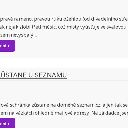
ravé rameno, pravou ruku ožehlou (od divadelního stře
ak nějak zlobí třetí měsíc, což místy vyúsťuje ve svalovo
 Jsem nevyspalý,…
tení
ZŮSTANE U SEZNAMU
lová schránka zůstane na doméně seznam.cz, a jen tak se
o jsem na vážkách ohledně mailové adresy. Na základce js
tení