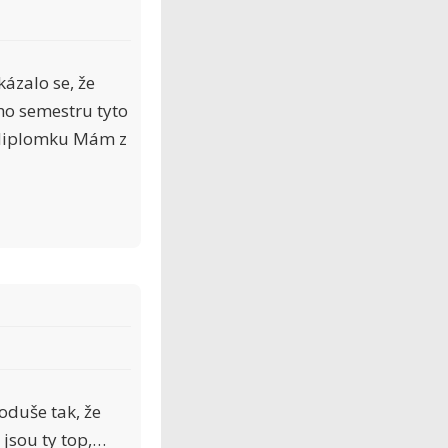
ázalo se, že
ho semestru tyto
 diplomku Mám z
oduše tak, že
 jsou ty top,…