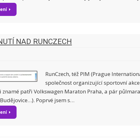
tení
UTÍ NAD RUNCZECH
RunCzech, též PIM (Prague Internation
společnost organizující sportovní akc
i znamé patři Volkswagen Maraton Praha, a pár půlmara
Budějovice…). Poprvé jsem s…
tení