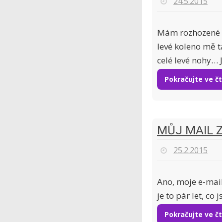
24.5.2015
Mám rozhozené p
levé koleno mě t
celé levé nohy…
Pokračujte ve č
MŮJ MAIL 
25.2.2015
Ano, moje e-mai
je to pár let, c
Pokračujte ve č