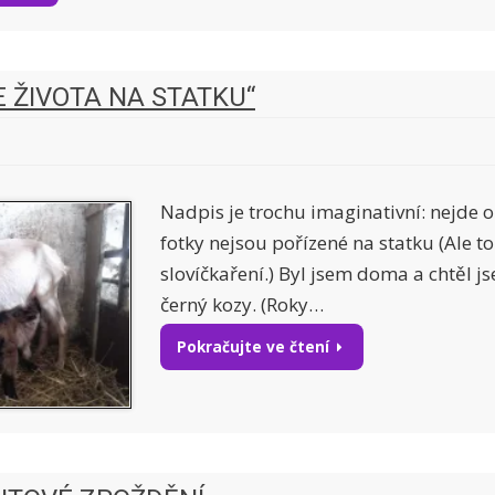
E ŽIVOTA NA STATKU“
Nadpis je trochu imaginativní: nejde 
fotky nejsou pořízené na statku (Ale t
slovíčkaření.) Byl jsem doma a chtěl js
černý kozy. (Roky…
Pokračujte ve čtení