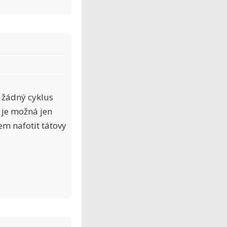
o žádný cyklus
o je možná jen
em nafotit tátovy