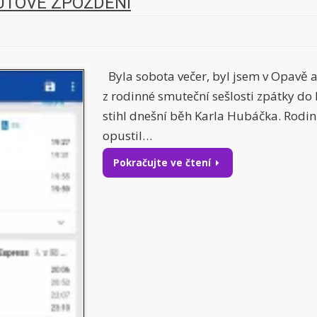
UTOVÉ ZPOŽDĚNÍ
Byla sobota večer, byl jsem v Opavě 
z rodinné smuteční sešlosti zpátky do
stihl dnešní běh Karla Hubáčka. Rodin
opustil…
Pokračujte ve čtení