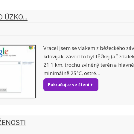
LO ÚZKO…
Vracel jsem se vlakem z běžeckého zá
kdovíjak, závod to byl těžkej (ač zdalek
21,1 km, trochu zvlněný terén a hlavně
minimálně 25°C, ostré…
Pokračujte ve čtení
ŽENOSTI