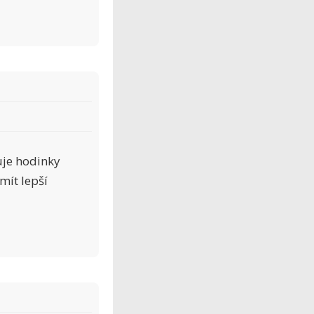
uje hodinky
mít lepší