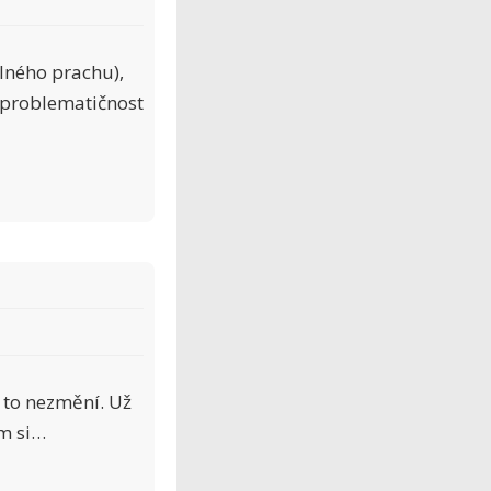
lného prachu),
u problematičnost
 to nezmění. Už
em si…