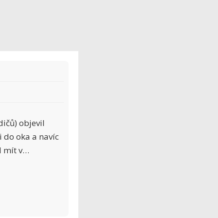
ičů) objevil
i do oka a navíc
l mít v…