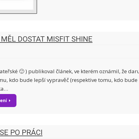
MĚL DOSTAT MISFIT SHINE
ateřské 🙂 ) publikoval článek, ve kterém oznámil, že dar
omu, kdo bude lepší vypravěč (respektive tomu, kdo bude 
ka…
tení
SE PO PRÁCI